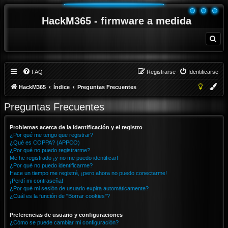
HackM365 - firmware a medida
B
u
s
c
a
r
FAQ
Registrarse
Identificarse
HackM365
Índice
Preguntas Frecuentes
Preguntas Frecuentes
Problemas acerca de la identificación y el registro
¿Por qué me tengo que registrar?
¿Qué es COPPA? (APPCO)
¿Por qué no puedo registrarme?
Me he registrado ¡y no me puedo identificar!
¿Por qué no puedo identificarme?
Hace un tiempo me registré, ¡pero ahora no puedo conectarme!
¡Perdí mi contraseña!
¿Por qué mi sesión de usuario expira automáticamente?
¿Cuál es la función de "Borrar cookies"?
Preferencias de usuario y configuraciones
¿Cómo se puede cambiar mi configuración?