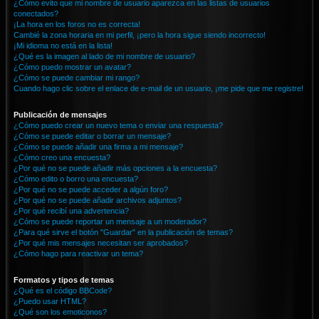
¿Cómo evito que mi nombre de usuario aparezca en las listas de usuarios
conectados?
¡La hora en los foros no es correcta!
Cambié la zona horaria en mi perfil, ¡pero la hora sigue siendo incorrecto!
¡Mi idioma no está en la lista!
¿Qué es la imagen al lado de mi nombre de usuario?
¿Cómo puedo mostrar un avatar?
¿Cómo se puede cambiar mi rango?
Cuando hago clic sobre el enlace de e-mail de un usuario, ¡me pide que me registre!
Publicación de mensajes
¿Cómo puedo crear un nuevo tema o enviar una respuesta?
¿Cómo se puede editar o borrar un mensaje?
¿Cómo se puede añadir una firma a mi mensaje?
¿Cómo creo una encuesta?
¿Por qué no se puede añadir más opciones a la encuesta?
¿Cómo edito o borro una encuesta?
¿Por qué no se puede acceder a algún foro?
¿Por qué no se puede añadir archivos adjuntos?
¿Por qué recibí una advertencia?
¿Cómo se puede reportar un mensaje a un moderador?
¿Para qué sirve el botón "Guardar" en la publicación de temas?
¿Por qué mis mensajes necesitan ser aprobados?
¿Cómo hago para reactivar un tema?
Formatos y tipos de temas
¿Qué es el código BBCode?
¿Puedo usar HTML?
¿Qué son los emoticonos?