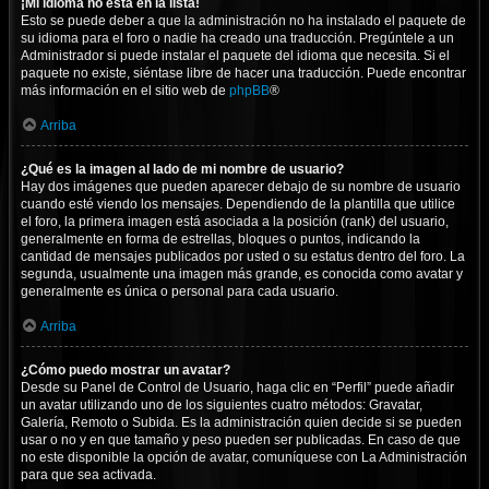
¡Mi idioma no está en la lista!
Esto se puede deber a que la administración no ha instalado el paquete de
su idioma para el foro o nadie ha creado una traducción. Pregúntele a un
Administrador si puede instalar el paquete del idioma que necesita. Si el
paquete no existe, siéntase libre de hacer una traducción. Puede encontrar
más información en el sitio web de
phpBB
®
Arriba
¿Qué es la imagen al lado de mi nombre de usuario?
Hay dos imágenes que pueden aparecer debajo de su nombre de usuario
cuando esté viendo los mensajes. Dependiendo de la plantilla que utilice
el foro, la primera imagen está asociada a la posición (rank) del usuario,
generalmente en forma de estrellas, bloques o puntos, indicando la
cantidad de mensajes publicados por usted o su estatus dentro del foro. La
segunda, usualmente una imagen más grande, es conocida como avatar y
generalmente es única o personal para cada usuario.
Arriba
¿Cómo puedo mostrar un avatar?
Desde su Panel de Control de Usuario, haga clic en “Perfil” puede añadir
un avatar utilizando uno de los siguientes cuatro métodos: Gravatar,
Galería, Remoto o Subida. Es la administración quien decide si se pueden
usar o no y en que tamaño y peso pueden ser publicadas. En caso de que
no este disponible la opción de avatar, comuníquese con La Administración
para que sea activada.