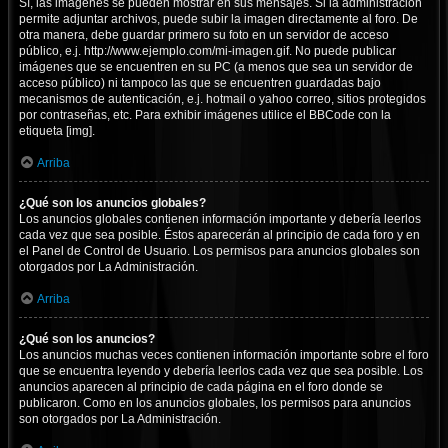
Sí, las imágenes se pueden mostrar en sus mensajes. Si la administración
permite adjuntar archivos, puede subir la imagen directamente al foro. De
otra manera, debe guardar primero su foto en un servidor de acceso
público, e.j. http://www.ejemplo.com/mi-imagen.gif. No puede publicar
imágenes que se encuentren en su PC (a menos que sea un servidor de
acceso público) ni tampoco las que se encuentren guardadas bajo
mecanismos de autenticación, e.j. hotmail o yahoo correo, sitios protegidos
por contraseñas, etc. Para exhibir imágenes utilice el BBCode con la
etiqueta [img].
Arriba
¿Qué son los anuncios globales?
Los anuncios globales contienen información importante y debería leerlos
cada vez que sea posible. Éstos aparecerán al principio de cada foro y en
el Panel de Control de Usuario. Los permisos para anuncios globales son
otorgados por La Administración.
Arriba
¿Qué son los anuncios?
Los anuncios muchas veces contienen información importante sobre el foro
que se encuentra leyendo y debería leerlos cada vez que sea posible. Los
anuncios aparecen al principio de cada página en el foro donde se
publicaron. Como en los anuncios globales, los permisos para anuncios
son otorgados por La Administración.