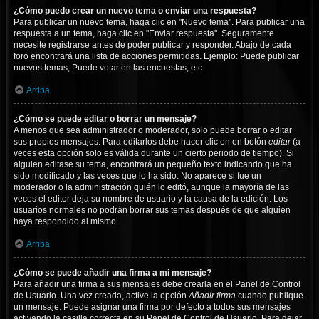
¿Cómo puedo crear un nuevo tema o enviar una respuesta?
Para publicar un nuevo tema, haga clic en "Nuevo tema". Para publicar una
respuesta a un tema, haga clic en "Enviar respuesta". Seguramente
necesite registrarse antes de poder publicar y responder. Abajo de cada
foro encontrará una lista de acciones permitidas. Ejemplo: Puede publicar
nuevos temas, Puede votar en las encuestas, etc.
Arriba
¿Cómo se puede editar o borrar un mensaje?
A menos que sea administrador o moderador, solo puede borrar o editar
sus propios mensajes. Para editarlos debe hacer clic en en botón
editar
(a
veces esta opción solo es válida durante un cierto periodo de tiempo). Si
alguien editase su tema, encontrará un pequeño texto indicando que ha
sido modificado y las veces que lo ha sido. No aparece si fue un
moderador o la administración quién lo editó, aunque la mayoría de las
veces el editor deja su nombre de usuario y la causa de la edición. Los
usuarios normales no podrán borrar sus temas después de que alguien
haya respondido al mismo.
Arriba
¿Cómo se puede añadir una firma a mi mensaje?
Para añadir una firma a sus mensajes debe crearla en el Panel de Control
de Usuario. Una vez creada, active la opción
Añadir firma
cuando publique
un mensaje. Puede asignar una firma por defecto a todos sus mensajes
activando la casilla correcta en su Panel de Control de Usuario. Para dejar