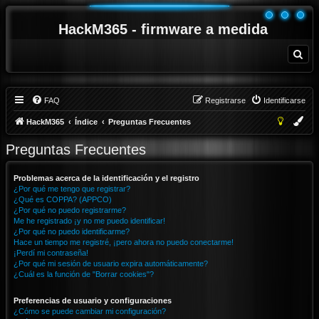
HackM365 - firmware a medida
B
u
s
c
a
r
FAQ
Registrarse
Identificarse
HackM365
Índice
Preguntas Frecuentes
Preguntas Frecuentes
Problemas acerca de la identificación y el registro
¿Por qué me tengo que registrar?
¿Qué es COPPA? (APPCO)
¿Por qué no puedo registrarme?
Me he registrado ¡y no me puedo identificar!
¿Por qué no puedo identificarme?
Hace un tiempo me registré, ¡pero ahora no puedo conectarme!
¡Perdí mi contraseña!
¿Por qué mi sesión de usuario expira automáticamente?
¿Cuál es la función de "Borrar cookies"?
Preferencias de usuario y configuraciones
¿Cómo se puede cambiar mi configuración?