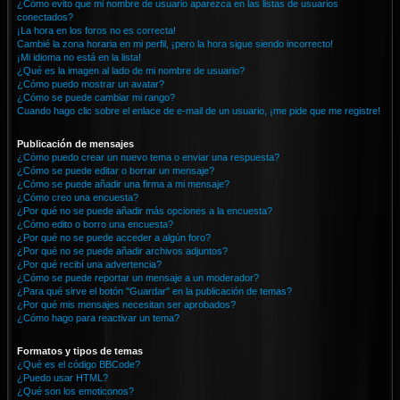
¿Cómo evito que mi nombre de usuario aparezca en las listas de usuarios
conectados?
¡La hora en los foros no es correcta!
Cambié la zona horaria en mi perfil, ¡pero la hora sigue siendo incorrecto!
¡Mi idioma no está en la lista!
¿Qué es la imagen al lado de mi nombre de usuario?
¿Cómo puedo mostrar un avatar?
¿Cómo se puede cambiar mi rango?
Cuando hago clic sobre el enlace de e-mail de un usuario, ¡me pide que me registre!
Publicación de mensajes
¿Cómo puedo crear un nuevo tema o enviar una respuesta?
¿Cómo se puede editar o borrar un mensaje?
¿Cómo se puede añadir una firma a mi mensaje?
¿Cómo creo una encuesta?
¿Por qué no se puede añadir más opciones a la encuesta?
¿Cómo edito o borro una encuesta?
¿Por qué no se puede acceder a algún foro?
¿Por qué no se puede añadir archivos adjuntos?
¿Por qué recibí una advertencia?
¿Cómo se puede reportar un mensaje a un moderador?
¿Para qué sirve el botón "Guardar" en la publicación de temas?
¿Por qué mis mensajes necesitan ser aprobados?
¿Cómo hago para reactivar un tema?
Formatos y tipos de temas
¿Qué es el código BBCode?
¿Puedo usar HTML?
¿Qué son los emoticonos?