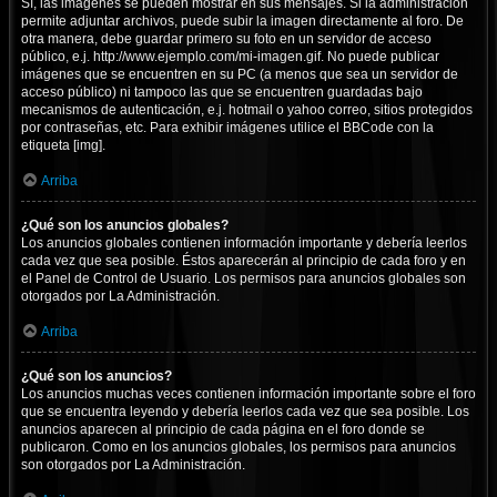
Sí, las imágenes se pueden mostrar en sus mensajes. Si la administración
permite adjuntar archivos, puede subir la imagen directamente al foro. De
otra manera, debe guardar primero su foto en un servidor de acceso
público, e.j. http://www.ejemplo.com/mi-imagen.gif. No puede publicar
imágenes que se encuentren en su PC (a menos que sea un servidor de
acceso público) ni tampoco las que se encuentren guardadas bajo
mecanismos de autenticación, e.j. hotmail o yahoo correo, sitios protegidos
por contraseñas, etc. Para exhibir imágenes utilice el BBCode con la
etiqueta [img].
Arriba
¿Qué son los anuncios globales?
Los anuncios globales contienen información importante y debería leerlos
cada vez que sea posible. Éstos aparecerán al principio de cada foro y en
el Panel de Control de Usuario. Los permisos para anuncios globales son
otorgados por La Administración.
Arriba
¿Qué son los anuncios?
Los anuncios muchas veces contienen información importante sobre el foro
que se encuentra leyendo y debería leerlos cada vez que sea posible. Los
anuncios aparecen al principio de cada página en el foro donde se
publicaron. Como en los anuncios globales, los permisos para anuncios
son otorgados por La Administración.