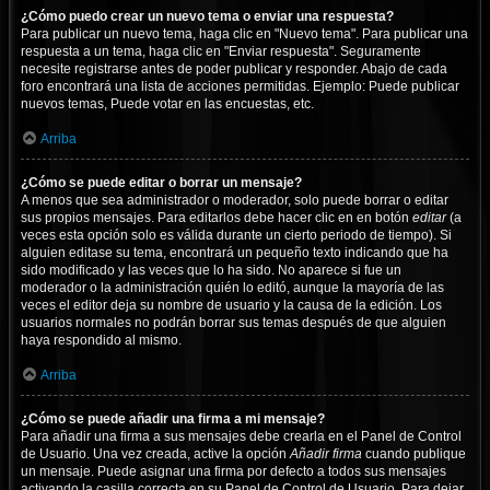
¿Cómo puedo crear un nuevo tema o enviar una respuesta?
Para publicar un nuevo tema, haga clic en "Nuevo tema". Para publicar una
respuesta a un tema, haga clic en "Enviar respuesta". Seguramente
necesite registrarse antes de poder publicar y responder. Abajo de cada
foro encontrará una lista de acciones permitidas. Ejemplo: Puede publicar
nuevos temas, Puede votar en las encuestas, etc.
Arriba
¿Cómo se puede editar o borrar un mensaje?
A menos que sea administrador o moderador, solo puede borrar o editar
sus propios mensajes. Para editarlos debe hacer clic en en botón
editar
(a
veces esta opción solo es válida durante un cierto periodo de tiempo). Si
alguien editase su tema, encontrará un pequeño texto indicando que ha
sido modificado y las veces que lo ha sido. No aparece si fue un
moderador o la administración quién lo editó, aunque la mayoría de las
veces el editor deja su nombre de usuario y la causa de la edición. Los
usuarios normales no podrán borrar sus temas después de que alguien
haya respondido al mismo.
Arriba
¿Cómo se puede añadir una firma a mi mensaje?
Para añadir una firma a sus mensajes debe crearla en el Panel de Control
de Usuario. Una vez creada, active la opción
Añadir firma
cuando publique
un mensaje. Puede asignar una firma por defecto a todos sus mensajes
activando la casilla correcta en su Panel de Control de Usuario. Para dejar