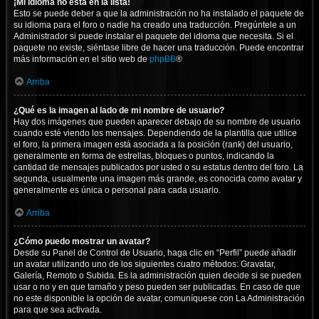
¡Mi idioma no está en la lista!
Esto se puede deber a que la administración no ha instalado el paquete de
su idioma para el foro o nadie ha creado una traducción. Pregúntele a un
Administrador si puede instalar el paquete del idioma que necesita. Si el
paquete no existe, siéntase libre de hacer una traducción. Puede encontrar
más información en el sitio web de
phpBB
®
Arriba
¿Qué es la imagen al lado de mi nombre de usuario?
Hay dos imágenes que pueden aparecer debajo de su nombre de usuario
cuando esté viendo los mensajes. Dependiendo de la plantilla que utilice
el foro, la primera imagen está asociada a la posición (rank) del usuario,
generalmente en forma de estrellas, bloques o puntos, indicando la
cantidad de mensajes publicados por usted o su estatus dentro del foro. La
segunda, usualmente una imagen más grande, es conocida como avatar y
generalmente es única o personal para cada usuario.
Arriba
¿Cómo puedo mostrar un avatar?
Desde su Panel de Control de Usuario, haga clic en “Perfil” puede añadir
un avatar utilizando uno de los siguientes cuatro métodos: Gravatar,
Galería, Remoto o Subida. Es la administración quien decide si se pueden
usar o no y en que tamaño y peso pueden ser publicadas. En caso de que
no este disponible la opción de avatar, comuníquese con La Administración
para que sea activada.