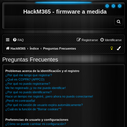
HackM365 - firmware a medida
B
u
s
c
a
r
FAQ
Registrarse
Identificarse
HackM365
Índice
Preguntas Frecuentes
Preguntas Frecuentes
Problemas acerca de la identificación y el registro
¿Por qué me tengo que registrar?
¿Qué es COPPA? (APPCO)
¿Por qué no puedo registrarme?
Me he registrado ¡y no me puedo identificar!
¿Por qué no puedo identificarme?
Hace un tiempo me registré, ¡pero ahora no puedo conectarme!
¡Perdí mi contraseña!
¿Por qué mi sesión de usuario expira automáticamente?
¿Cuál es la función de "Borrar cookies"?
Preferencias de usuario y configuraciones
¿Cómo se puede cambiar mi configuración?