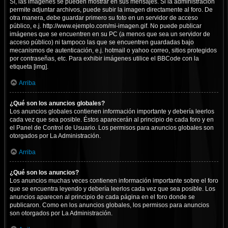
Sí, las imágenes se pueden mostrar en sus mensajes. Si la administración
permite adjuntar archivos, puede subir la imagen directamente al foro. De
otra manera, debe guardar primero su foto en un servidor de acceso
público, e.j. http://www.ejemplo.com/mi-imagen.gif. No puede publicar
imágenes que se encuentren en su PC (a menos que sea un servidor de
acceso público) ni tampoco las que se encuentren guardadas bajo
mecanismos de autenticación, e.j. hotmail o yahoo correo, sitios protegidos
por contraseñas, etc. Para exhibir imágenes utilice el BBCode con la
etiqueta [img].
Arriba
¿Qué son los anuncios globales?
Los anuncios globales contienen información importante y debería leerlos
cada vez que sea posible. Éstos aparecerán al principio de cada foro y en
el Panel de Control de Usuario. Los permisos para anuncios globales son
otorgados por La Administración.
Arriba
¿Qué son los anuncios?
Los anuncios muchas veces contienen información importante sobre el foro
que se encuentra leyendo y debería leerlos cada vez que sea posible. Los
anuncios aparecen al principio de cada página en el foro donde se
publicaron. Como en los anuncios globales, los permisos para anuncios
son otorgados por La Administración.