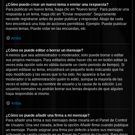
¿Cómo puedo crear un nuevo tema o enviar una respuesta?
Para publicar un nuevo tema, haga clic en "Nuevo tema". Para publicar una
respuesta a un tema, haga clic en "Enviar respuesta". Seguramente
necesite registrarse antes de poder publicar y responder. Abajo de cada
foro encontrará una lista de acciones permitidas. Ejemplo: Puede publicar
nuevos temas, Puede votar en las encuestas, etc.
Arriba
¿Cómo se puede editar o borrar un mensaje?
A menos que sea administrador o moderador, solo puede borrar o editar
sus propios mensajes. Para editarlos debe hacer clic en en botón
editar
(a
veces esta opción solo es válida durante un cierto periodo de tiempo). Si
alguien editase su tema, encontrará un pequeño texto indicando que ha
sido modificado y las veces que lo ha sido. No aparece si fue un
moderador o la administración quién lo editó, aunque la mayoría de las
veces el editor deja su nombre de usuario y la causa de la edición. Los
usuarios normales no podrán borrar sus temas después de que alguien
haya respondido al mismo.
Arriba
¿Cómo se puede añadir una firma a mi mensaje?
Para añadir una firma a sus mensajes debe crearla en el Panel de Control
de Usuario. Una vez creada, active la opción
Añadir firma
cuando publique
un mensaje. Puede asignar una firma por defecto a todos sus mensajes
activando la casilla correcta en su Panel de Control de Usuario. Para dejar