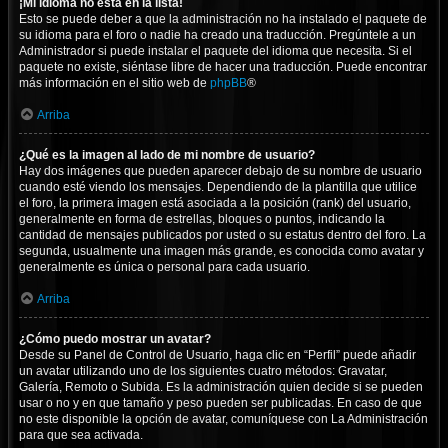
¡Mi idioma no está en la lista!
Esto se puede deber a que la administración no ha instalado el paquete de
su idioma para el foro o nadie ha creado una traducción. Pregúntele a un
Administrador si puede instalar el paquete del idioma que necesita. Si el
paquete no existe, siéntase libre de hacer una traducción. Puede encontrar
más información en el sitio web de
phpBB
®
Arriba
¿Qué es la imagen al lado de mi nombre de usuario?
Hay dos imágenes que pueden aparecer debajo de su nombre de usuario
cuando esté viendo los mensajes. Dependiendo de la plantilla que utilice
el foro, la primera imagen está asociada a la posición (rank) del usuario,
generalmente en forma de estrellas, bloques o puntos, indicando la
cantidad de mensajes publicados por usted o su estatus dentro del foro. La
segunda, usualmente una imagen más grande, es conocida como avatar y
generalmente es única o personal para cada usuario.
Arriba
¿Cómo puedo mostrar un avatar?
Desde su Panel de Control de Usuario, haga clic en “Perfil” puede añadir
un avatar utilizando uno de los siguientes cuatro métodos: Gravatar,
Galería, Remoto o Subida. Es la administración quien decide si se pueden
usar o no y en que tamaño y peso pueden ser publicadas. En caso de que
no este disponible la opción de avatar, comuníquese con La Administración
para que sea activada.