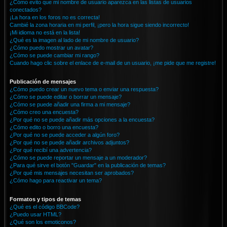
¿Cómo evito que mi nombre de usuario aparezca en las listas de usuarios
conectados?
¡La hora en los foros no es correcta!
Cambié la zona horaria en mi perfil, ¡pero la hora sigue siendo incorrecto!
¡Mi idioma no está en la lista!
¿Qué es la imagen al lado de mi nombre de usuario?
¿Cómo puedo mostrar un avatar?
¿Cómo se puede cambiar mi rango?
Cuando hago clic sobre el enlace de e-mail de un usuario, ¡me pide que me registre!
Publicación de mensajes
¿Cómo puedo crear un nuevo tema o enviar una respuesta?
¿Cómo se puede editar o borrar un mensaje?
¿Cómo se puede añadir una firma a mi mensaje?
¿Cómo creo una encuesta?
¿Por qué no se puede añadir más opciones a la encuesta?
¿Cómo edito o borro una encuesta?
¿Por qué no se puede acceder a algún foro?
¿Por qué no se puede añadir archivos adjuntos?
¿Por qué recibí una advertencia?
¿Cómo se puede reportar un mensaje a un moderador?
¿Para qué sirve el botón "Guardar" en la publicación de temas?
¿Por qué mis mensajes necesitan ser aprobados?
¿Cómo hago para reactivar un tema?
Formatos y tipos de temas
¿Qué es el código BBCode?
¿Puedo usar HTML?
¿Qué son los emoticonos?