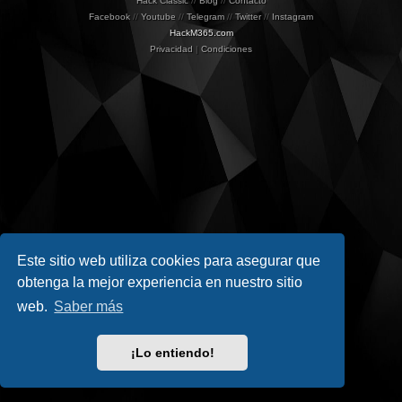
Hack Classic
//
Blog
//
Contacto
Facebook
//
Youtube
//
Telegram
//
Twitter
//
Instagram
HackM365.com
Privacidad
|
Condiciones
Este sitio web utiliza cookies para asegurar que
obtenga la mejor experiencia en nuestro sitio
web.
Saber más
¡Lo entiendo!