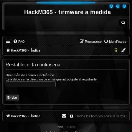
HackM365 - firmware a medida
B
u
s
c
a
r
FAQ
Registrarse
Identificarse
HackM365
Índice
Restablecer la contraseña
Dirección de correo electrónico:
Esta debe ser la dirección de email que introdujiste al registrarte.
HackM365
Índice
Todos los horarios son
UTC+02:00
Inicio
|| Social