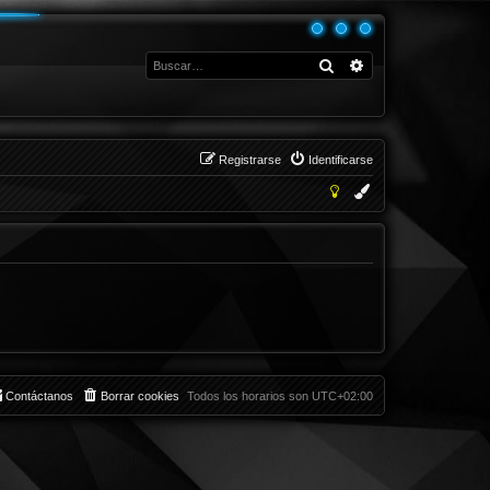
Buscar
Búsqueda avanza
Registrarse
Identificarse
Contáctanos
Borrar cookies
Todos los horarios son
UTC+02:00