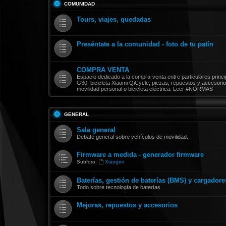
COMUNIDAD
Tours, viajes, quedadas
Preséntate a la comunidad - foto de tu patín
COMPRA VENTA
Espacio dedicado a la compra-venta entre particulares prin
G30, bicicleta Xiaomi QiCycle, piezas, repuestos y accesorio
movilidad personal o bicicleta eléctrica. Leer #NORMAS
GENERAL
Sala general
Debate general sobre vehículos de movilidad.
Firmware a medida - generador firmware
Subforo:
Xiaogen
Baterías, gestión de baterías (BMS) y cargadore
Todo sobre tecnología de baterías.
Mejoras, repuestos y accesorios