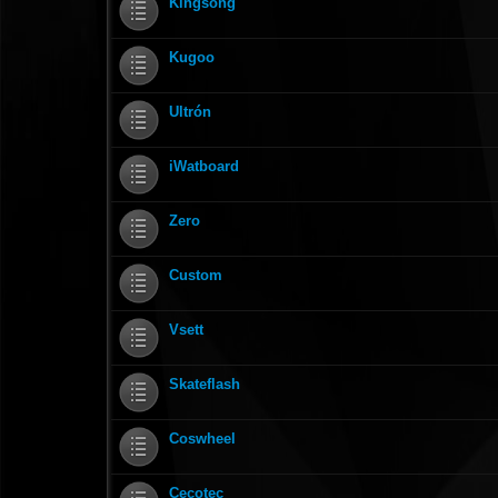
Kingsong
Kugoo
Ultrón
iWatboard
Zero
Custom
Vsett
Skateflash
Coswheel
Cecotec