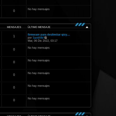
No hay mensajes
0
MENSAJES
ÚLTIMO MENSAJE
firmware para deslimitar qicy…
1
V
por
SantiMM
e
Mar, 06 Dic 2022, 03:17
r
ú
No hay mensajes
0
l
t
i
m
No hay mensajes
0
o
m
e
n
No hay mensajes
0
s
a
j
e
No hay mensajes
0
No hay mensajes
0