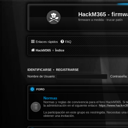
HackM365 - firmw
firmware a medida - trucar patín
Enlaces rápidos
FAQ
HackM365
Índice
IDENTIFICARSE
•
REGISTRARSE
Nombre de Usuario:
Contraseña:
FORO
Normas
Normas y reglas de convivencia para el foro HackM365. Si t
la administración en el siguiente enlace:
https://www.hackm36
La participación en este grupo es restringida. Necesitas una 
obtener una invitación.