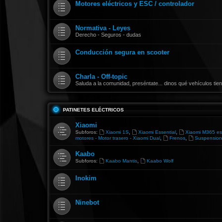
Motores eléctricos y ESC / controlador
Normativa - Leyes
Derecho - Seguros - dudas
Conducción segura en scooter
Charla - Off-topic
Saluda a la comunidad, preséntate... dinos qué vehículos ti
PATINETES ELÉCTRICOS
Xiaomi
,
,
Subforos:
Xiaomi 1S
Xiaomi Essential
Xiaomi M365 es
,
,
motores - Motor trasero - Xiaomi Dual
Frenos
Suspension
Kaabo
,
Subforos:
Kaabo Mantis
Kaabo Wolf
Inokim
Ninebot