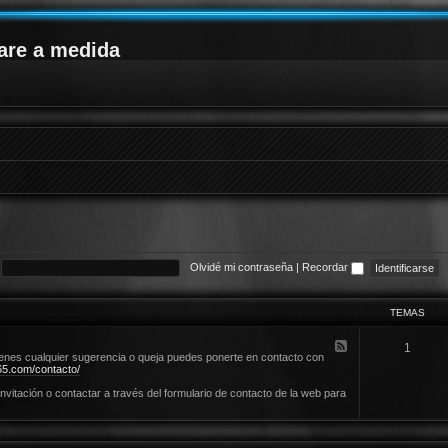
are a medida
Olvidé mi contraseña
|
Recordar
TEMAS
F
1
e
ienes cualquier sugerencia o queja puedes ponerte en contacto con
e
5.com/contacto/
d
-
invitación o contactar a través del formulario de contacto de la web para
N
o
r
m