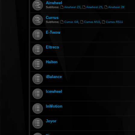
Airwheel
,
,
Subforos:
Airwheel Z3
Airwheel Z5
Airwheel Z8
Currus
,
,
Subforos:
Currus G8
Currus M10
Currus RS11
E-Twow
Eltreco
Halten
iBalance
Icewheel
InMotion
Joyor