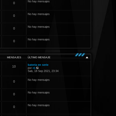
No hay mensajes
0
s
a
j
e
No hay mensajes
0
No hay mensajes
0
No hay mensajes
0
MENSAJES
ÚLTIMO MENSAJE
bateria en serie
10
V
por
elj
e
Sab, 18 Sep 2021, 23:34
r
ú
No hay mensajes
l
0
t
i
m
No hay mensajes
o
0
m
e
n
s
No hay mensajes
0
a
j
e