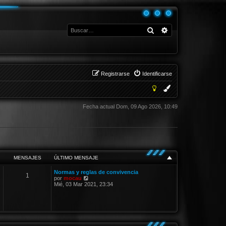
Buscar
Búsqueda avanza
Registrarse
Identificarse
Fecha actual Dom, 09 Ago 2026, 10:49
MENSAJES
ÚLTIMO MENSAJE
Normas y reglas de convivencia
1
V
por
mocau
e
Mié, 03 Mar 2021, 23:34
r
ú
l
t
i
m