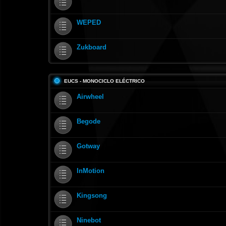
WEPED
Zukboard
EUCS - MONOCICLO ELÉCTRICO
Airwheel
Begode
Gotway
InMotion
Kingsong
Ninebot