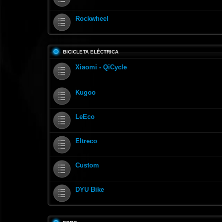
Rockwheel
BICICLETA ELÉCTRICA
Xiaomi - QiCycle
Kugoo
LeEco
Eltreco
Custom
DYU Bike