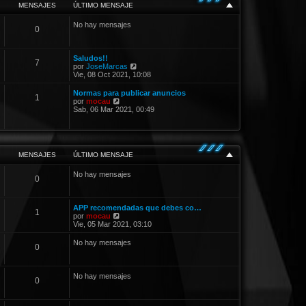
o
MENSAJES
ÚLTIMO MENSAJE
m
e
No hay mensajes
n
0
s
a
j
e
Saludos!!
7
V
por
JoseMarcas
e
Vie, 08 Oct 2021, 10:08
r
ú
Normas para publicar anuncios
1
l
V
por
mocau
t
e
Sab, 06 Mar 2021, 00:49
i
r
m
ú
o
l
m
t
e
i
MENSAJES
ÚLTIMO MENSAJE
n
m
s
o
a
No hay mensajes
m
0
j
e
e
n
s
a
APP recomendadas que debes co…
1
j
V
por
mocau
e
e
Vie, 05 Mar 2021, 03:10
r
ú
No hay mensajes
0
l
t
i
m
No hay mensajes
0
o
m
e
n