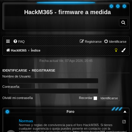
HackM365 - firmware a medida
B
u
s
c
a
r
FAQ
Registrarse
Identificarse
HackM365
Índice
Fecha actual Vie, 07 Ago 2026, 20:45
IDENTIFICARSE
•
REGISTRARSE
Nombre de Usuario:
Contraseña:
Olvidé mi contraseña
Recordar
Foro
Normas
F
e
Normas y reglas de convivencia para el foro HackM365. Si tienes
e
cualquier sugerencia o queja puedes ponerte en contacto con la
d
administración en el siguiente enlace:
https://www.hackm365.com/contacto/