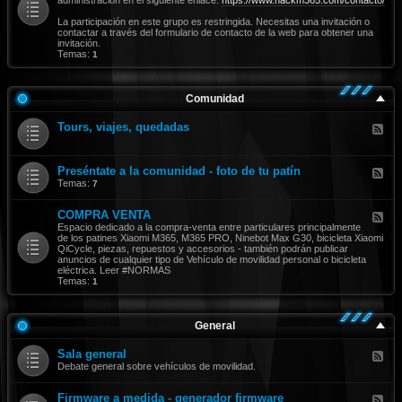
-
N
La participación en este grupo es restringida. Necesitas una invitación o
o
contactar a través del formulario de contacto de la web para obtener una
r
invitación.
m
Temas:
1
a
s
Comunidad
Tours, viajes, quedadas
F
e
e
d
Preséntate a la comunidad - foto de tu patín
-
F
T
e
Temas:
7
o
e
u
d
COMPRA VENTA
r
-
F
s
P
e
Espacio dedicado a la compra-venta entre particulares principalmente
,
r
e
de los patines Xiaomi M365, M365 PRO, Ninebot Max G30, bicicleta Xiaomi
v
e
d
QiCycle, piezas, repuestos y accesorios - también podrán publicar
i
s
-
anuncios de cualquier tipo de Vehículo de movilidad personal o bicicleta
a
é
C
eléctrica. Leer #NORMAS
j
n
O
Temas:
1
e
t
M
s
a
P
,
t
R
q
e
A
General
u
a
V
e
l
E
Sala general
d
a
F
N
a
c
e
Debate general sobre vehículos de movilidad.
T
d
o
e
A
a
m
d
Firmware a medida - generador firmware
s
u
-
F