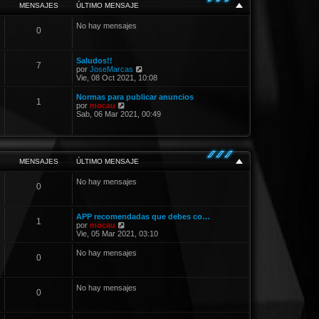
o
MENSAJES
ÚLTIMO MENSAJE
m
e
No hay mensajes
n
0
s
a
j
e
Saludos!!
7
V
por
JoseMarcas
e
Vie, 08 Oct 2021, 10:08
r
ú
Normas para publicar anuncios
1
l
V
por
mocau
t
e
Sab, 06 Mar 2021, 00:49
i
r
m
ú
o
l
m
t
e
i
MENSAJES
ÚLTIMO MENSAJE
n
m
s
o
a
No hay mensajes
m
0
j
e
e
n
s
a
APP recomendadas que debes co…
1
j
V
por
mocau
e
e
Vie, 05 Mar 2021, 03:10
r
ú
No hay mensajes
0
l
t
i
m
No hay mensajes
0
o
m
e
n