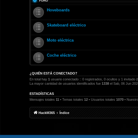
FORO
Hoveboards
Skateboard eléctrico
Moto eléctrica
Coche eléctrico
¿QUIÉN ESTÁ CONECTADO?
En total hay
1
usuario conectado :: 0 registrados, 0 ocultos y 1 invitado 
La mayor cantidad de usuarios identificados fue
1338
el Sab, 06 Jun 202
ESTADÍSTICAS
Mensajes totales
11
• Temas totales
12
• Usuarios totales
1070
• Nuestro
HackM365
Índice