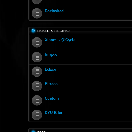
Rockwheel
BICICLETA ELÉCTRICA
Xiaomi - QiCycle
Kugoo
LeEco
Eltreco
Custom
DYU Bike