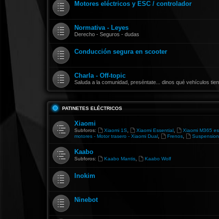
Motores eléctricos y ESC / controlador
Normativa - Leyes
Derecho - Seguros - dudas
Conducción segura en scooter
Charla - Off-topic
Saluda a la comunidad, preséntate... dinos qué vehículos ti
PATINETES ELÉCTRICOS
Xiaomi
,
,
Subforos:
Xiaomi 1S
Xiaomi Essential
Xiaomi M365 es
,
,
motores - Motor trasero - Xiaomi Dual
Frenos
Suspension
Kaabo
,
Subforos:
Kaabo Mantis
Kaabo Wolf
Inokim
Ninebot