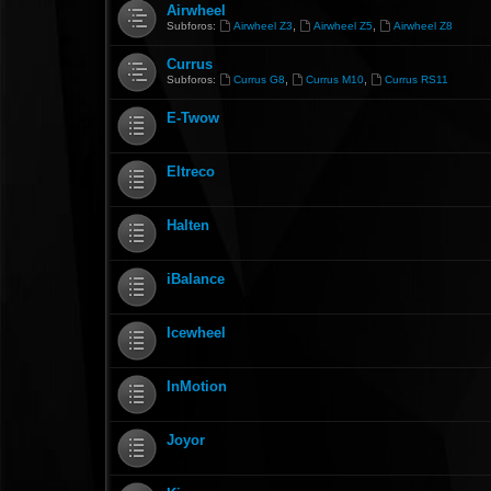
Airwheel
,
,
Subforos:
Airwheel Z3
Airwheel Z5
Airwheel Z8
Currus
,
,
Subforos:
Currus G8
Currus M10
Currus RS11
E-Twow
Eltreco
Halten
iBalance
Icewheel
InMotion
Joyor