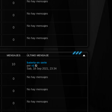
No hay mensajes
0
s
a
j
e
No hay mensajes
0
No hay mensajes
0
No hay mensajes
0
MENSAJES
ÚLTIMO MENSAJE
bateria en serie
10
V
por
elj
e
Sab, 18 Sep 2021, 23:34
r
ú
No hay mensajes
l
0
t
i
m
No hay mensajes
o
0
m
e
n
s
No hay mensajes
0
a
j
e