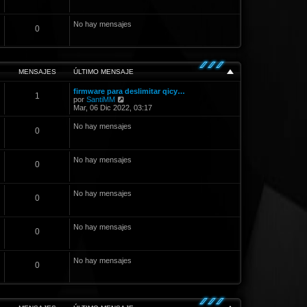
No hay mensajes
0
MENSAJES
ÚLTIMO MENSAJE
firmware para deslimitar qicy…
1
V
por
SantiMM
e
Mar, 06 Dic 2022, 03:17
r
ú
No hay mensajes
0
l
t
i
m
No hay mensajes
0
o
m
e
n
No hay mensajes
0
s
a
j
e
No hay mensajes
0
No hay mensajes
0