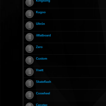
Kingsong
Kugoo
Ultrón
iWatboard
Zero
Custom
Vsett
Skateflash
Coswheel
Cecotec