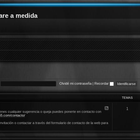
are a medida
Olvidé mi contraseña
|
Recordar
TEMAS
F
1
e
ienes cualquier sugerencia o queja puedes ponerte en contacto con
e
5.com/contacto/
d
-
invitación o contactar a través del formulario de contacto de la web para
N
o
r
m