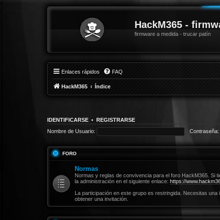
HackM365 - firmw
firmware a medida - trucar patín
Enlaces rápidos
FAQ
HackM365
Índice
IDENTIFICARSE
•
REGISTRARSE
Nombre de Usuario:
Contraseña:
FORO
Normas
Normas y reglas de convivencia para el foro HackM365. Si t
la administración en el siguiente enlace:
https://www.hackm36
La participación en este grupo es restringida. Necesitas una 
obtener una invitación.