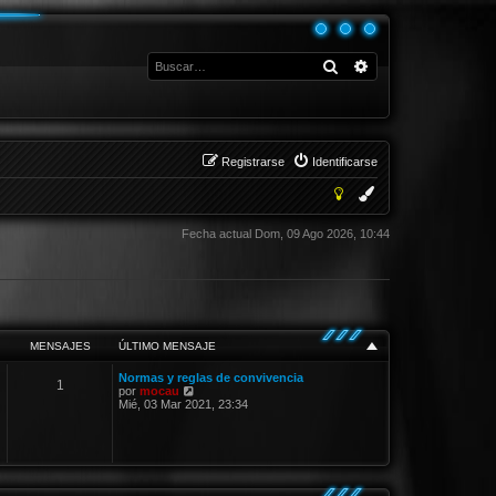
Buscar
Búsqueda avanza
Registrarse
Identificarse
Fecha actual Dom, 09 Ago 2026, 10:44
MENSAJES
ÚLTIMO MENSAJE
Normas y reglas de convivencia
1
V
por
mocau
e
Mié, 03 Mar 2021, 23:34
r
ú
l
t
i
m