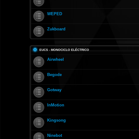
WEPED
Zukboard
EUCS - MONOCICLO ELÉCTRICO
Airwheel
Begode
Gotway
InMotion
Kingsong
Ninebot