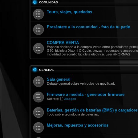
COMUNIDAD
Tours, viajes, quedadas
Preséntate a la comunidad - foto de tu patín
COMPRA VENTA
Espacio dedicado a la compra-venta entre particulares prin
G30, bicicleta Xiaomi QiCycle, piezas, repuestos y accesorio
movilidad personal o bicicleta eléctrica. Leer #NORMAS
GENERAL
Sala general
Debate general sobre vehículos de movilidad.
Firmware a medida - generador firmware
Subforo:
Xiaogen
Baterías, gestión de baterías (BMS) y cargadore
Todo sobre tecnología de baterías.
Mejoras, repuestos y accesorios