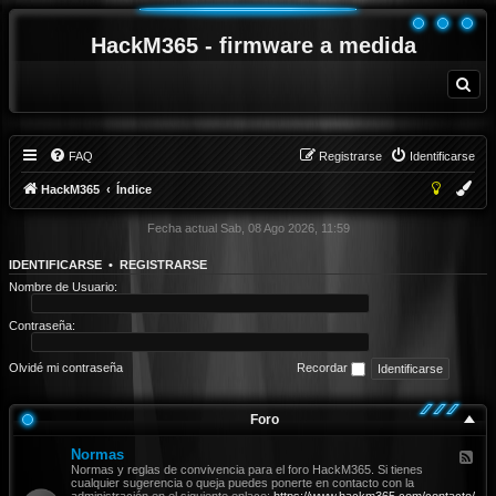
HackM365 - firmware a medida
B
u
s
c
a
r
FAQ
Registrarse
Identificarse
HackM365
Índice
Fecha actual Sab, 08 Ago 2026, 11:59
IDENTIFICARSE
•
REGISTRARSE
Nombre de Usuario:
Contraseña:
Olvidé mi contraseña
Recordar
Foro
Normas
F
e
Normas y reglas de convivencia para el foro HackM365. Si tienes
e
cualquier sugerencia o queja puedes ponerte en contacto con la
d
administración en el siguiente enlace:
https://www.hackm365.com/contacto/