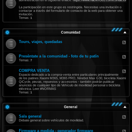
-
N
La participación en este grupo es restringida. Necesitas una invitación o
o
contactar a través del formulario de contacto de la web para obtener una
r
invitación.
m
Temas:
1
a
s
Comunidad
Tours, viajes, quedadas
F
e
e
d
Preséntate a la comunidad - foto de tu patín
-
F
T
e
Temas:
7
o
e
u
d
COMPRA VENTA
r
-
F
s
P
e
Espacio dedicado a la compra-venta entre particulares principalmente
,
r
e
de los patines Xiaomi M365, M365 PRO, Ninebot Max G30, bicicleta Xiaomi
v
e
d
QiCycle, piezas, repuestos y accesorios - también podrán publicar
i
s
-
anuncios de cualquier tipo de Vehículo de movilidad personal o bicicleta
a
é
C
eléctrica. Leer #NORMAS
j
n
O
Temas:
1
e
t
M
s
a
P
,
t
R
q
e
A
General
u
a
V
e
l
E
Sala general
d
a
F
N
a
c
e
Debate general sobre vehículos de movilidad.
T
d
o
e
A
a
m
d
Firmware a medida - generador firmware
s
u
-
F