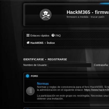
HackM365 - firmw
firmware a medida - trucar patín
Enlaces rápidos
FAQ
HackM365
Índice
IDENTIFICARSE
•
REGISTRARSE
Nombre de Usuario:
Contraseña:
FORO
Normas
Normas y reglas de convivencia para el foro HackM365. Si t
la administración en el siguiente enlace:
https://www.hackm36
La participación en este grupo es restringida. Necesitas una 
obtener una invitación.