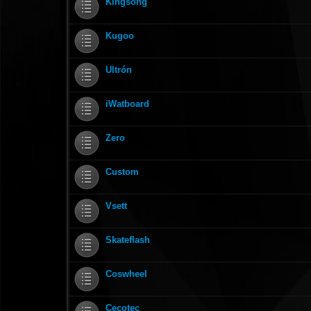
Kingsong
Kugoo
Ultrón
iWatboard
Zero
Custom
Vsett
Skateflash
Coswheel
Cecotec