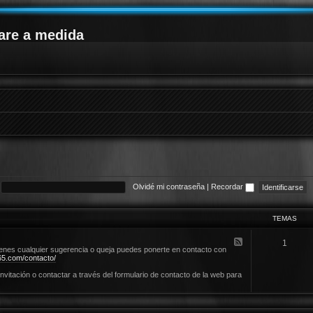
are a medida
Olvidé mi contraseña
|
Recordar
TEMAS
F
1
e
ienes cualquier sugerencia o queja puedes ponerte en contacto con
e
5.com/contacto/
d
-
invitación o contactar a través del formulario de contacto de la web para
N
o
r
m