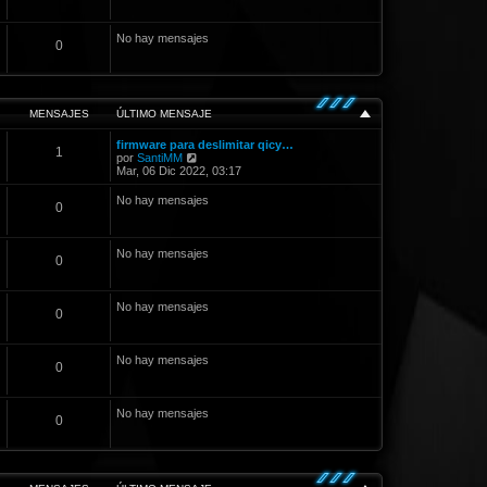
No hay mensajes
0
MENSAJES
ÚLTIMO MENSAJE
firmware para deslimitar qicy…
1
V
por
SantiMM
e
Mar, 06 Dic 2022, 03:17
r
ú
No hay mensajes
0
l
t
i
m
No hay mensajes
0
o
m
e
n
No hay mensajes
0
s
a
j
e
No hay mensajes
0
No hay mensajes
0