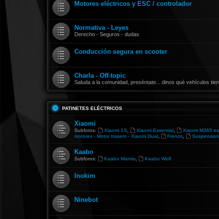
Motores eléctricos y ESC / controlador
Normativa - Leyes
Derecho - Seguros - dudas
Conducción segura en scooter
Charla - Off-topic
Saluda a la comunidad, preséntate... dinos qué vehículos ti
PATINETES ELÉCTRICOS
Xiaomi
,
,
Subforos:
Xiaomi 1S
Xiaomi Essential
Xiaomi M365 es
,
,
motores - Motor trasero - Xiaomi Dual
Frenos
Suspension
Kaabo
,
Subforos:
Kaabo Mantis
Kaabo Wolf
Inokim
Ninebot