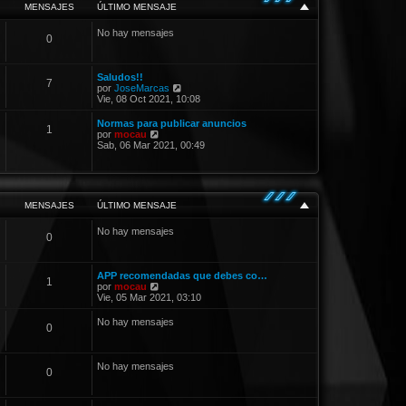
o
MENSAJES
ÚLTIMO MENSAJE
m
e
No hay mensajes
n
0
s
a
j
e
Saludos!!
7
V
por
JoseMarcas
e
Vie, 08 Oct 2021, 10:08
r
ú
Normas para publicar anuncios
1
l
V
por
mocau
t
e
Sab, 06 Mar 2021, 00:49
i
r
m
ú
o
l
m
t
e
i
MENSAJES
ÚLTIMO MENSAJE
n
m
s
o
a
No hay mensajes
m
0
j
e
e
n
s
a
APP recomendadas que debes co…
1
j
V
por
mocau
e
e
Vie, 05 Mar 2021, 03:10
r
ú
No hay mensajes
0
l
t
i
m
No hay mensajes
0
o
m
e
n