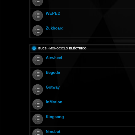
WEPED
Zukboard
EUCS - MONOCICLO ELÉCTRICO
Airwheel
Begode
Gotway
InMotion
Kingsong
Ninebot