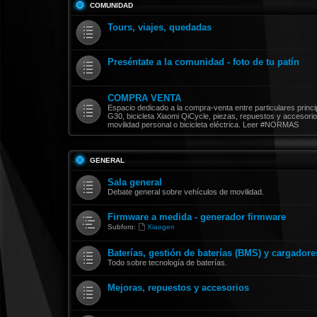
COMUNIDAD
Tours, viajes, quedadas
Preséntate a la comunidad - foto de tu patín
COMPRA VENTA
Espacio dedicado a la compra-venta entre particulares prin
G30, bicicleta Xiaomi QiCycle, piezas, repuestos y accesorio
movilidad personal o bicicleta eléctrica. Leer #NORMAS
GENERAL
Sala general
Debate general sobre vehículos de movilidad.
Firmware a medida - generador firmware
Subforo:
Xiaogen
Baterías, gestión de baterías (BMS) y cargadore
Todo sobre tecnología de baterías.
Mejoras, repuestos y accesorios