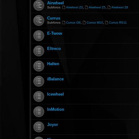
Airwheel
,
,
Subforos:
Airwheel Z3
Airwheel Z5
Airwheel Z8
Currus
,
,
Subforos:
Currus G8
Currus M10
Currus RS11
E-Twow
Eltreco
Halten
iBalance
Icewheel
InMotion
Joyor