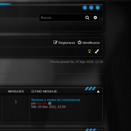
Buscar
Búsqueda avanza
Registrarse
Identificarse
Fecha actual Vie, 07 Ago 2026, 12:18
MENSAJES
ÚLTIMO MENSAJE
Normas y reglas de convivencia
1
V
por
mocau
e
Mié, 03 Mar 2021, 23:34
r
ú
l
t
i
m