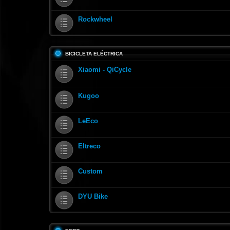
Rockwheel
BICICLETA ELÉCTRICA
Xiaomi - QiCycle
Kugoo
LeEco
Eltreco
Custom
DYU Bike