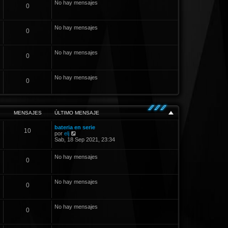
No hay mensajes
0
s
a
j
e
No hay mensajes
0
No hay mensajes
0
No hay mensajes
0
MENSAJES
ÚLTIMO MENSAJE
bateria en serie
10
V
por
elj
e
Sab, 18 Sep 2021, 23:34
r
ú
No hay mensajes
l
0
t
i
m
No hay mensajes
o
0
m
e
n
s
No hay mensajes
0
a
j
e