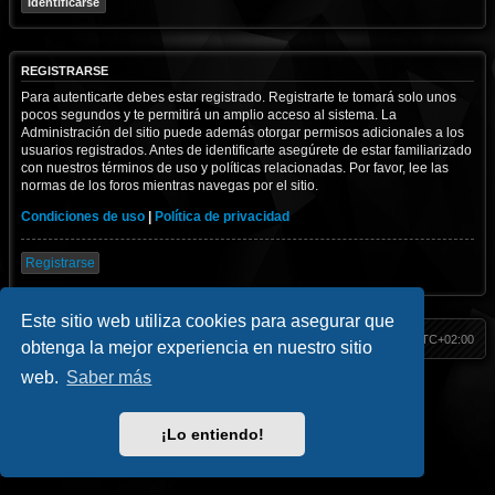
REGISTRARSE
Para autenticarte debes estar registrado. Registrarte te tomará solo unos
pocos segundos y te permitirá un amplio acceso al sistema. La
Administración del sitio puede además otorgar permisos adicionales a los
usuarios registrados. Antes de identificarte asegúrete de estar familiarizado
con nuestros términos de uso y políticas relacionadas. Por favor, lee las
normas de los foros mientras navegas por el sitio.
Condiciones de uso
|
Política de privacidad
Registrarse
Este sitio web utiliza cookies para asegurar que
HackM365
Índice
Todos los horarios son
UTC+02:00
obtenga la mejor experiencia en nuestro sitio
web.
Saber más
Inicio
|| Social
Hack Classic
//
Blog
//
Contacto
Facebook
//
Youtube
//
Telegram
//
Twitter
//
Instagram
¡Lo entiendo!
HackM365.com
Privacidad
|
Condiciones