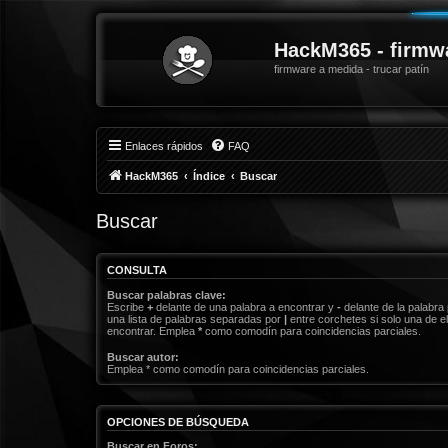
HackM365 - firmw
firmware a medida - trucar patín
Enlaces rápidos
FAQ
HackM365
Índice
Buscar
Buscar
CONSULTA
Buscar palabras clave:
Escribe
+
delante de una palabra a encontrar y
-
delante de la palabra 
una lista de palabras separadas por
|
entre corchetes si solo una de el
encontrar. Emplea
*
como comodín para coincidencias parciales.
Buscar autor:
Emplea * como comodín para coincidencias parciales.
OPCIONES DE BÚSQUEDA
Buscar en Foros: