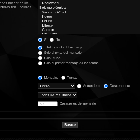
uedes buscar en los
subforos (en Opciones
Sí
No
Título y texto del mensaje
Solo el texto del mensaje
Solo títulos
Solo el primer mensaje de los temas
Mensajes
Temas
Ascendente
Descendente
Caracteres del mensaje