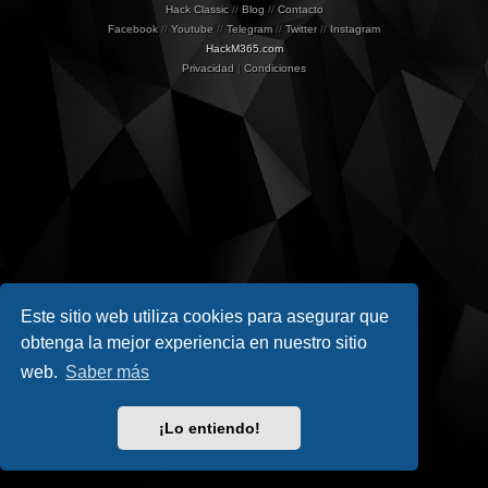
Hack Classic
//
Blog
//
Contacto
Facebook
//
Youtube
//
Telegram
//
Twitter
//
Instagram
HackM365.com
Privacidad
|
Condiciones
Este sitio web utiliza cookies para asegurar que
obtenga la mejor experiencia en nuestro sitio
web.
Saber más
¡Lo entiendo!