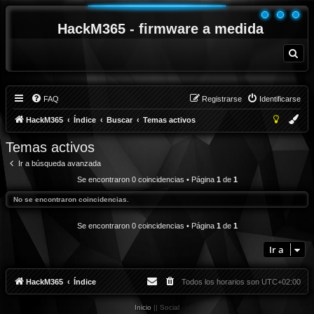
HackM365 - firmware a medida
B
u
s
c
a
r
FAQ
Registrarse
Identificarse
HackM365
Índice
Buscar
Temas activos
Temas activos
Ir a búsqueda avanzada
Se encontraron 0 coincidencias • Página
1
de
1
No se encontraron coincidencias.
Se encontraron 0 coincidencias • Página
1
de
1
Ir a
HackM365
Índice
Todos los horarios son
UTC+02:00
Inicio
|| Social