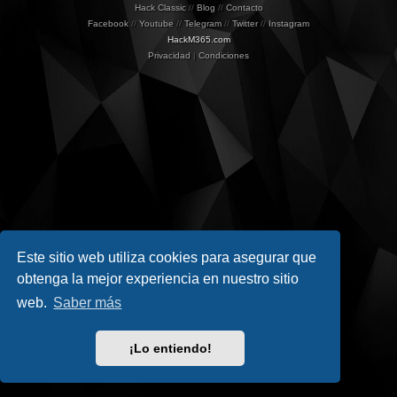
Hack Classic
//
Blog
//
Contacto
Facebook
//
Youtube
//
Telegram
//
Twitter
//
Instagram
HackM365.com
Privacidad
|
Condiciones
Este sitio web utiliza cookies para asegurar que
obtenga la mejor experiencia en nuestro sitio
web.
Saber más
¡Lo entiendo!