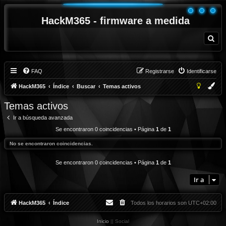
HackM365 - firmware a medida
B
u
s
c
a
r
FAQ
Registrarse
Identificarse
HackM365
Índice
Buscar
Temas activos
Temas activos
Ir a búsqueda avanzada
Se encontraron 0 coincidencias • Página
1
de
1
No se encontraron coincidencias.
Se encontraron 0 coincidencias • Página
1
de
1
Ir a
HackM365
Índice
Todos los horarios son
UTC+02:00
Inicio
|| Social