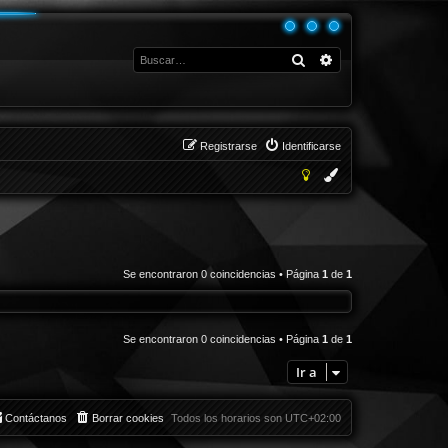
Buscar
Búsqueda avanza
Registrarse
Identificarse
Se encontraron 0 coincidencias • Página
1
de
1
Se encontraron 0 coincidencias • Página
1
de
1
Ir a
Contáctanos
Borrar cookies
Todos los horarios son
UTC+02:00