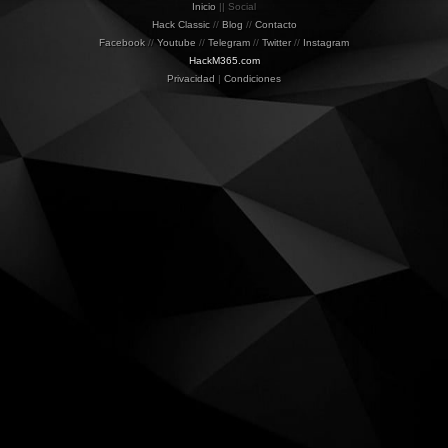
Inicio
|| Social
Hack Classic
//
Blog
//
Contacto
Facebook
//
Youtube
//
Telegram
//
Twitter
//
Instagram
HackM365.com
Privacidad
|
Condiciones