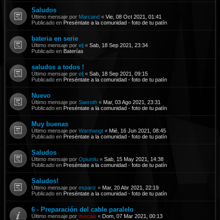
Saludos
Último mensaje por
Marcand
«
Vie, 08 Oct 2021, 01:41
Publicado en
Preséntate a la comunidad - foto de tu patín
bateria en serie
Último mensaje por
elj
«
Sab, 18 Sep 2021, 23:34
Publicado en
Baterías
saludos a todos !
Último mensaje por
elj
«
Sab, 18 Sep 2021, 09:15
Publicado en
Preséntate a la comunidad - foto de tu patín
Nuevo
Último mensaje por
Saeroth
«
Mar, 03 Ago 2021, 23:31
Publicado en
Preséntate a la comunidad - foto de tu patín
Muy buenas
Último mensaje por
Warmangt
«
Mié, 16 Jun 2021, 08:45
Publicado en
Preséntate a la comunidad - foto de tu patín
Saludos
Último mensaje por
Opiumlu
«
Sab, 15 May 2021, 14:38
Publicado en
Preséntate a la comunidad - foto de tu patín
Saludos!
Último mensaje por
espariz
«
Mar, 20 Abr 2021, 22:19
Publicado en
Preséntate a la comunidad - foto de tu patín
6 - Preparación del cable paralelo
Último mensaje por
mocau
«
Dom, 07 Mar 2021, 00:13