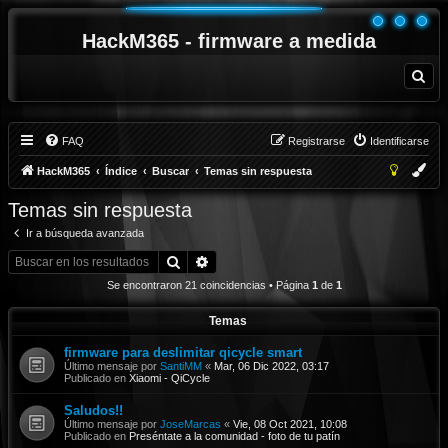
HackM365 - firmware a medida
B
u
s
c
a
r
FAQ
Registrarse
Identificarse
HackM365
Índice
Buscar
Temas sin respuesta
Temas sin respuesta
Ir a búsqueda avanzada
Buscar
Búsqueda avanzada
Se encontraron 21 coincidencias • Página
1
de
1
Temas
firmware para deslimitar qicycle smart
Último mensaje por
SantiMM
«
Mar, 06 Dic 2022, 03:17
Publicado en
Xiaomi - QiCycle
Saludos!!
Último mensaje por
JoseMarcas
«
Vie, 08 Oct 2021, 10:08
Publicado en
Preséntate a la comunidad - foto de tu patín