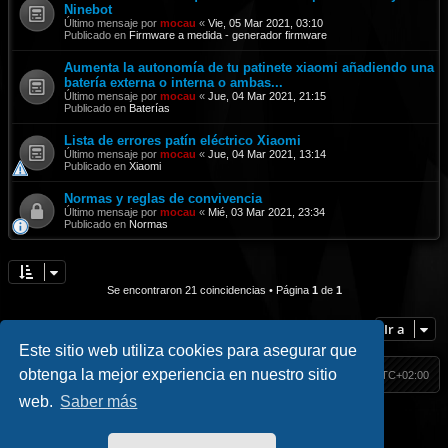
Ninebot
Último mensaje por
mocau
«
Vie, 05 Mar 2021, 03:10
Publicado en
Firmware a medida - generador firmware
Aumenta la autonomía de tu patinete xiaomi añadiendo una
batería externa o interna o ambas...
Último mensaje por
mocau
«
Jue, 04 Mar 2021, 21:15
Publicado en
Baterías
Lista de errores patín eléctrico Xiaomi
Último mensaje por
mocau
«
Jue, 04 Mar 2021, 13:14
Publicado en
Xiaomi
Normas y reglas de convivencia
Último mensaje por
mocau
«
Mié, 03 Mar 2021, 23:34
Publicado en
Normas
Se encontraron 21 coincidencias • Página
1
de
1
Ir a
Este sitio web utiliza cookies para asegurar que
obtenga la mejor experiencia en nuestro sitio
HackM365
Índice
Todos los horarios son
UTC+02:00
web.
Saber más
Inicio
|| Social
Hack Classic
//
Blog
//
Contacto
Facebook
//
Youtube
//
Telegram
//
Twitter
//
Instagram