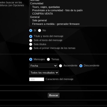
uedes buscar en los
subforos (en Opciones
Sí
No
Título y texto del mensaje
Solo el texto del mensaje
Solo títulos
Solo el primer mensaje de los temas
Mensajes
Temas
Ascendente
Descendente
Caracteres del mensaje