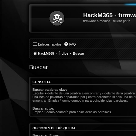
HackM365 - firmw
firmware a medida - trucar patín
Enlaces rápidos
FAQ
HackM365
Índice
Buscar
Buscar
CONSULTA
Buscar palabras clave:
Escribe
+
delante de una palabra a encontrar y
-
delante de la palabra 
una lista de palabras separadas por
|
entre corchetes si solo una de el
encontrar. Emplea
*
como comodín para coincidencias parciales.
Buscar autor:
Emplea * como comodín para coincidencias parciales.
OPCIONES DE BÚSQUEDA
Buscar en Foros: