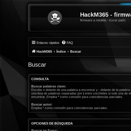
HackM365 - firmw
firmware a medida - trucar patín
Enlaces rápidos
FAQ
HackM365
Índice
Buscar
Buscar
CONSULTA
Buscar palabras clave:
Escribe
+
delante de una palabra a encontrar y
-
delante de la palabra 
una lista de palabras separadas por
|
entre corchetes si solo una de el
encontrar. Emplea
*
como comodín para coincidencias parciales.
Buscar autor:
Emplea * como comodín para coincidencias parciales.
OPCIONES DE BÚSQUEDA
Buscar en Foros: