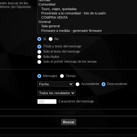
uedes buscar en los
subforos (en Opciones
Sí
No
Título y texto del mensaje
Solo el texto del mensaje
Solo títulos
Solo el primer mensaje de los temas
Mensajes
Temas
Ascendente
Descendente
Caracteres del mensaje