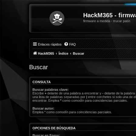
HackM365 - firmw
firmware a medida - trucar patín
Enlaces rápidos
FAQ
HackM365
Índice
Buscar
Buscar
CONSULTA
Buscar palabras clave:
Escribe
+
delante de una palabra a encontrar y
-
delante de la palabra 
una lista de palabras separadas por
|
entre corchetes si solo una de el
encontrar. Emplea
*
como comodín para coincidencias parciales.
Buscar autor:
Emplea * como comodín para coincidencias parciales.
OPCIONES DE BÚSQUEDA
Buscar en Foros: