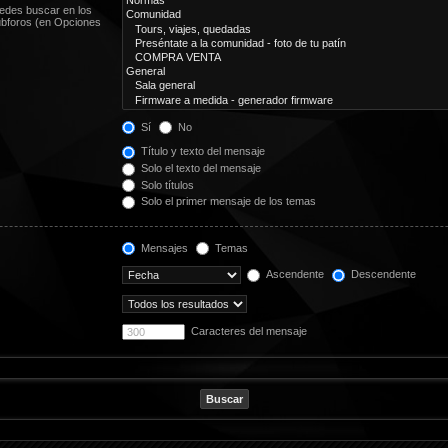
uedes buscar en los
subforos (en Opciones
Sí
No
Título y texto del mensaje
Solo el texto del mensaje
Solo títulos
Solo el primer mensaje de los temas
Mensajes
Temas
Ascendente
Descendente
Caracteres del mensaje