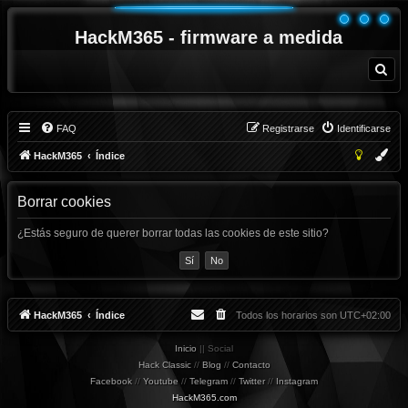
HackM365 - firmware a medida
B
u
s
c
a
r
FAQ
Registrarse
Identificarse
HackM365
Índice
Borrar cookies
¿Estás seguro de querer borrar todas las cookies de este sitio?
HackM365
Índice
Todos los horarios son
UTC+02:00
Inicio
|| Social
Hack Classic
//
Blog
//
Contacto
Facebook
//
Youtube
//
Telegram
//
Twitter
//
Instagram
HackM365.com