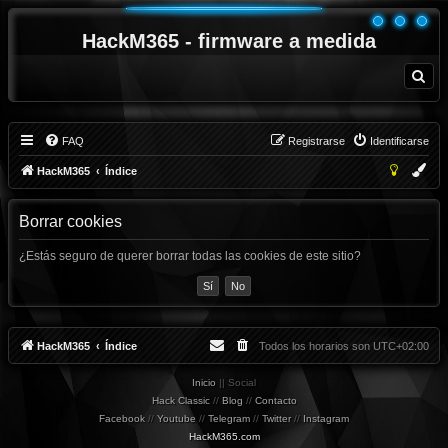
HackM365 - firmware a medida
B
u
s
c
a
r
FAQ
Registrarse
Identificarse
HackM365
Índice
Borrar cookies
¿Estás seguro de querer borrar todas las cookies de este sitio?
HackM365
Índice
Todos los horarios son
UTC+02:00
Inicio
|| Social
Hack Classic
//
Blog
//
Contacto
Facebook
//
Youtube
//
Telegram
//
Twitter
//
Instagram
HackM365.com