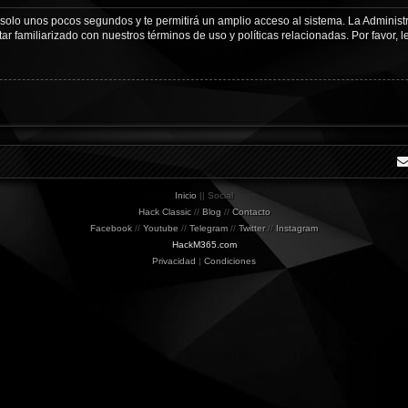
á solo unos pocos segundos y te permitirá un amplio acceso al sistema. La Adminis
tar familiarizado con nuestros términos de uso y políticas relacionadas. Por favor, l
Inicio
|| Social
Hack Classic
//
Blog
//
Contacto
Facebook
//
Youtube
//
Telegram
//
Twitter
//
Instagram
HackM365.com
Privacidad
|
Condiciones