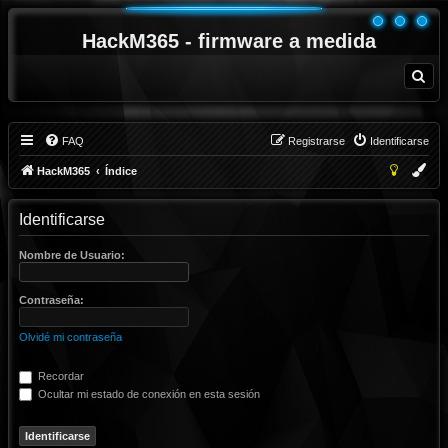
HackM365 - firmware a medida
B
u
s
c
a
r
FAQ
Registrarse
Identificarse
HackM365
Índice
Identificarse
Nombre de Usuario:
Contraseña:
Olvidé mi contraseña
Recordar
Ocultar mi estado de conexión en esta sesión