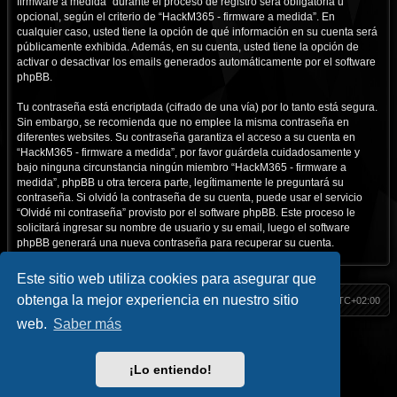
firmware a medida” durante el proceso de registro será obligatoria u
opcional, según el criterio de “HackM365 - firmware a medida”. En
cualquier caso, usted tiene la opción de qué información en su cuenta será
públicamente exhibida. Además, en su cuenta, usted tiene la opción de
activar o desactivar los emails generados automáticamente por el software
phpBB.
Tu contraseña está encriptada (cifrado de una vía) por lo tanto está segura.
Sin embargo, se recomienda que no emplee la misma contraseña en
diferentes websites. Su contraseña garantiza el acceso a su cuenta en
“HackM365 - firmware a medida”, por favor guárdela cuidadosamente y
bajo ninguna circunstancia ningún miembro “HackM365 - firmware a
medida”, phpBB u otra tercera parte, legítimamente le preguntará su
contraseña. Si olvidó la contraseña de su cuenta, puede usar el servicio
“Olvidé mi contraseña” provisto por el software phpBB. Este proceso le
solicitará ingresar su nombre de usuario y su email, luego el software
phpBB generará una nueva contraseña para recuperar su cuenta.
Este sitio web utiliza cookies para asegurar que
obtenga la mejor experiencia en nuestro sitio
HackM365
Índice
Todos los horarios son
UTC+02:00
web.
Saber más
Inicio
|| Social
Hack Classic
//
Blog
//
Contacto
Facebook
//
Youtube
//
Telegram
//
Twitter
//
Instagram
¡Lo entiendo!
HackM365.com
Privacidad
|
Condiciones