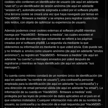
cookies sólo contienen un identificador de usuario (de aquí en adelante
“user-id”) y un identificador de sesión anónima (de aquí en adelante
“session-id”), automáticamente asignada a usted por el software phpBB.
Una tercera cookie se creará una vez que haya navegado por temas en
“HackM365 - firmware a medida” y se emplea para registrar cuales han
sido leídos, con objeto de optimizar su experiencia de usuario.
Además podemos crear cookies externas al software phpBB mientras
navega por “HackM365 - firmware a medida”, las cuales exceden el
alcance de este documento que solamente se refiere a las páginas
creadas por el software phpBB. La segunda vía mediante la que
obtenemos su información es mediante lo que usted envía. Esto puede ser,
y no limitado a: envíos como usuario anónimo (de aquí en adelante “envíos
anónimos”), su registro en “HackM365 - firmware a medida” (de aquí en
adelante “su cuenta”) y mensajes enviados por usted después de
registrarse y mientras se haya identificado (de aquí en adelante “sus
mensajes”).
Tu cuenta como mínimo constará de un nombre único de identificación (de
aquí en adelante “su nombre de usuario”), una contraseña personal
empleada para la identificación (de aquí en adelante “su contraseña”) y
una dirección de email personal válida (de aquí en adelante “su email”). La
información de su cuenta en “HackM365 - firmware a medida” está
protegida por las leyes de protección de datos aplicables en el país en el
que estamos instalados. Cualquier información más allá de su nombre de
usuario, su contraseña y su dirección de e-mail requerida por “HackM365 -