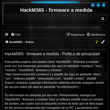
HackM365 - firmware a medida
B
u
s
c
a
r
FAQ
Registrarse
Identificarse
HackM365
Índice
HackM365 - firmware a medida - Política de privacidad
Esta política explica con detalle cómo “HackM365 - firmware a medida”
junto con sus empresas asociadas (de aquí en adelante “nosotros”, “nos”,
“nuestro”, “HackM365 - firmware a medida”,
“https://www.hackm365.com/foros”) y phpBB (de aquí en adelante “ellos”,
“sus”, “software phpBB”, “www.phpbb.com”, “phpBB Limited”, “phpBB
Teams”) emplean cualquier información obtenida durante cualquier sesión
de uso por usted (de aquí en adelante “su información”).
Tu información es obtenida por dos vías. Primeramente, navegar por
“HackM365 - firmware a medida” hará al software phpBB crear un número
de cookies, las cuales son un pequeño archivo de texto que se descargan
en los archivos temporales del navegador de su PC. Las primeras dos