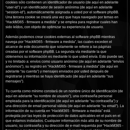
cookies sólo contienen un identificador de usuario (de aquí en adelante
“user-id”) y un identificador de sesión anónima (de aquí en adelante
“session-id”), automáticamente asignada a usted por el software phpBB.
Una tercera cookie se creará una vez que haya navegado por temas en
“HackM365 - firmware a medida” y se emplea para registrar cuales han
sido leídos, con objeto de optimizar su experiencia de usuario.
Además podemos crear cookies externas al software phpBB mientras
navega por “HackM365 - firmware a medida”, las cuales exceden el
alcance de este documento que solamente se refiere a las páginas
creadas por el software phpBB. La segunda vía mediante la que
obtenemos su información es mediante lo que usted envía. Esto puede ser,
y no limitado a: envíos como usuario anónimo (de aquí en adelante “envíos
anónimos”), su registro en “HackM365 - firmware a medida” (de aquí en
adelante “su cuenta”) y mensajes enviados por usted después de
registrarse y mientras se haya identificado (de aquí en adelante “sus
mensajes”).
Tu cuenta como mínimo constará de un nombre único de identificación (de
aquí en adelante “su nombre de usuario”), una contraseña personal
empleada para la identificación (de aquí en adelante “su contraseña”) y
una dirección de email personal válida (de aquí en adelante “su email”). La
información de su cuenta en “HackM365 - firmware a medida” está
protegida por las leyes de protección de datos aplicables en el país en el
que estamos instalados. Cualquier información más allá de su nombre de
usuario, su contraseña y su dirección de e-mail requerida por “HackM365 -