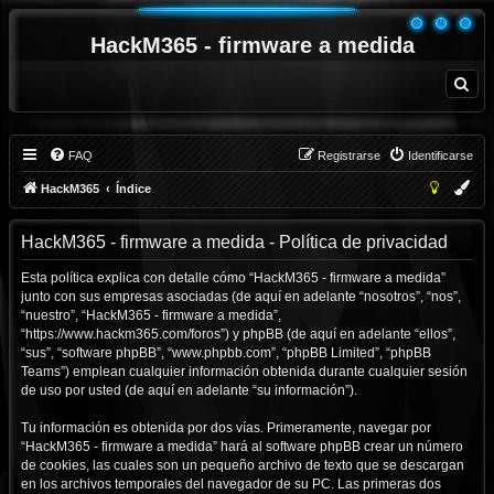
HackM365 - firmware a medida
B
u
s
c
a
r
FAQ
Registrarse
Identificarse
HackM365
Índice
HackM365 - firmware a medida - Política de privacidad
Esta política explica con detalle cómo “HackM365 - firmware a medida”
junto con sus empresas asociadas (de aquí en adelante “nosotros”, “nos”,
“nuestro”, “HackM365 - firmware a medida”,
“https://www.hackm365.com/foros”) y phpBB (de aquí en adelante “ellos”,
“sus”, “software phpBB”, “www.phpbb.com”, “phpBB Limited”, “phpBB
Teams”) emplean cualquier información obtenida durante cualquier sesión
de uso por usted (de aquí en adelante “su información”).
Tu información es obtenida por dos vías. Primeramente, navegar por
“HackM365 - firmware a medida” hará al software phpBB crear un número
de cookies, las cuales son un pequeño archivo de texto que se descargan
en los archivos temporales del navegador de su PC. Las primeras dos