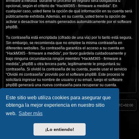
firmware a medida” durante el proceso de registro será obligatoria u
opcional, según el criterio de “HackM365 - firmware a medida”. En
cualquier caso, usted tiene la opción de qué información en su cuenta será
públicamente exhibida. Además, en su cuenta, usted tiene la opción de
activar o desactivar los emails generados automáticamente por el software
phpBB.
Tu contraseña está encriptada (cifrado de una vía) por lo tanto está segura.
Sin embargo, se recomienda que no emplee la misma contraseña en
diferentes websites. Su contraseña garantiza el acceso a su cuenta en
“HackM365 - firmware a medida”, por favor guárdela cuidadosamente y
bajo ninguna circunstancia ningún miembro “HackM365 - firmware a
medida”, phpBB u otra tercera parte, legítimamente le preguntará su
contraseña. Si olvidó la contraseña de su cuenta, puede usar el servicio
“Olvidé mi contraseña” provisto por el software phpBB. Este proceso le
solicitará ingresar su nombre de usuario y su email, luego el software
phpBB generará una nueva contraseña para recuperar su cuenta.
Este sitio web utiliza cookies para asegurar que
obtenga la mejor experiencia en nuestro sitio
HackM365
Índice
Todos los horarios son
UTC+02:00
web.
Saber más
Inicio
|| Social
Hack Classic
//
Blog
//
Contacto
Facebook
//
Youtube
//
Telegram
//
Twitter
//
Instagram
¡Lo entiendo!
HackM365.com
Privacidad
|
Condiciones