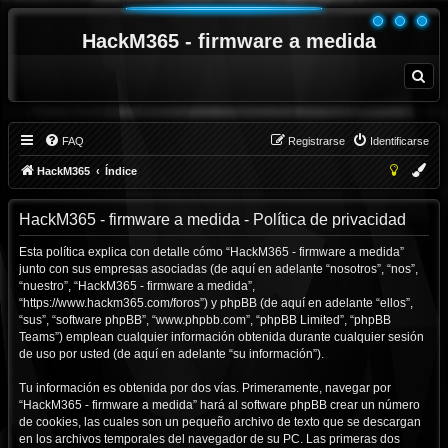
HackM365 - firmware a medida
B
u
s
c
a
r
FAQ
Registrarse
Identificarse
HackM365
Índice
HackM365 - firmware a medida - Política de privacidad
Esta política explica con detalle cómo “HackM365 - firmware a medida”
junto con sus empresas asociadas (de aquí en adelante “nosotros”, “nos”,
“nuestro”, “HackM365 - firmware a medida”,
“https://www.hackm365.com/foros”) y phpBB (de aquí en adelante “ellos”,
“sus”, “software phpBB”, “www.phpbb.com”, “phpBB Limited”, “phpBB
Teams”) emplean cualquier información obtenida durante cualquier sesión
de uso por usted (de aquí en adelante “su información”).
Tu información es obtenida por dos vías. Primeramente, navegar por
“HackM365 - firmware a medida” hará al software phpBB crear un número
de cookies, las cuales son un pequeño archivo de texto que se descargan
en los archivos temporales del navegador de su PC. Las primeras dos