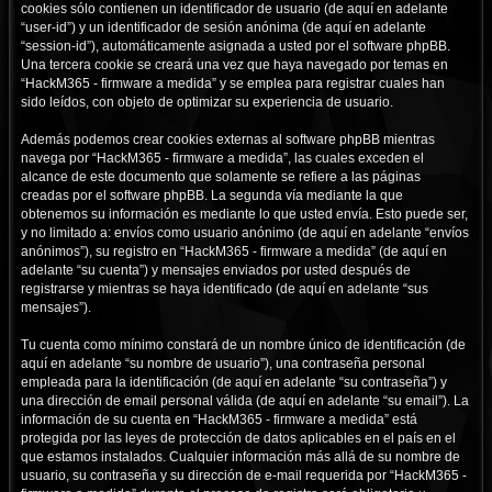
cookies sólo contienen un identificador de usuario (de aquí en adelante
“user-id”) y un identificador de sesión anónima (de aquí en adelante
“session-id”), automáticamente asignada a usted por el software phpBB.
Una tercera cookie se creará una vez que haya navegado por temas en
“HackM365 - firmware a medida” y se emplea para registrar cuales han
sido leídos, con objeto de optimizar su experiencia de usuario.
Además podemos crear cookies externas al software phpBB mientras
navega por “HackM365 - firmware a medida”, las cuales exceden el
alcance de este documento que solamente se refiere a las páginas
creadas por el software phpBB. La segunda vía mediante la que
obtenemos su información es mediante lo que usted envía. Esto puede ser,
y no limitado a: envíos como usuario anónimo (de aquí en adelante “envíos
anónimos”), su registro en “HackM365 - firmware a medida” (de aquí en
adelante “su cuenta”) y mensajes enviados por usted después de
registrarse y mientras se haya identificado (de aquí en adelante “sus
mensajes”).
Tu cuenta como mínimo constará de un nombre único de identificación (de
aquí en adelante “su nombre de usuario”), una contraseña personal
empleada para la identificación (de aquí en adelante “su contraseña”) y
una dirección de email personal válida (de aquí en adelante “su email”). La
información de su cuenta en “HackM365 - firmware a medida” está
protegida por las leyes de protección de datos aplicables en el país en el
que estamos instalados. Cualquier información más allá de su nombre de
usuario, su contraseña y su dirección de e-mail requerida por “HackM365 -