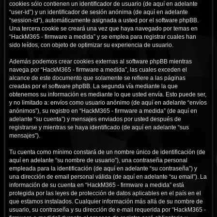
cookies sólo contienen un identificador de usuario (de aquí en adelante
“user-id”) y un identificador de sesión anónima (de aquí en adelante
“session-id”), automáticamente asignada a usted por el software phpBB.
Una tercera cookie se creará una vez que haya navegado por temas en
“HackM365 - firmware a medida” y se emplea para registrar cuales han
sido leídos, con objeto de optimizar su experiencia de usuario.
Además podemos crear cookies externas al software phpBB mientras
navega por “HackM365 - firmware a medida”, las cuales exceden el
alcance de este documento que solamente se refiere a las páginas
creadas por el software phpBB. La segunda vía mediante la que
obtenemos su información es mediante lo que usted envía. Esto puede ser,
y no limitado a: envíos como usuario anónimo (de aquí en adelante “envíos
anónimos”), su registro en “HackM365 - firmware a medida” (de aquí en
adelante “su cuenta”) y mensajes enviados por usted después de
registrarse y mientras se haya identificado (de aquí en adelante “sus
mensajes”).
Tu cuenta como mínimo constará de un nombre único de identificación (de
aquí en adelante “su nombre de usuario”), una contraseña personal
empleada para la identificación (de aquí en adelante “su contraseña”) y
una dirección de email personal válida (de aquí en adelante “su email”). La
información de su cuenta en “HackM365 - firmware a medida” está
protegida por las leyes de protección de datos aplicables en el país en el
que estamos instalados. Cualquier información más allá de su nombre de
usuario, su contraseña y su dirección de e-mail requerida por “HackM365 -