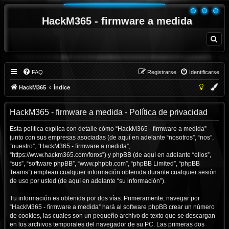
HackM365 - firmware a medida
B
u
s
c
a
r
FAQ
Registrarse
Identificarse
HackM365
Índice
HackM365 - firmware a medida - Política de privacidad
Esta política explica con detalle cómo “HackM365 - firmware a medida”
junto con sus empresas asociadas (de aquí en adelante “nosotros”, “nos”,
“nuestro”, “HackM365 - firmware a medida”,
“https://www.hackm365.com/foros”) y phpBB (de aquí en adelante “ellos”,
“sus”, “software phpBB”, “www.phpbb.com”, “phpBB Limited”, “phpBB
Teams”) emplean cualquier información obtenida durante cualquier sesión
de uso por usted (de aquí en adelante “su información”).
Tu información es obtenida por dos vías. Primeramente, navegar por
“HackM365 - firmware a medida” hará al software phpBB crear un número
de cookies, las cuales son un pequeño archivo de texto que se descargan
en los archivos temporales del navegador de su PC. Las primeras dos