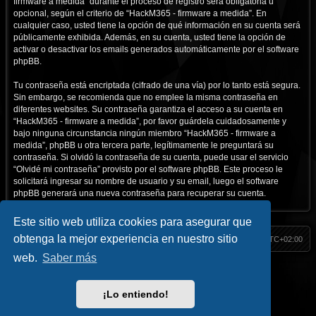
firmware a medida” durante el proceso de registro será obligatoria u
opcional, según el criterio de “HackM365 - firmware a medida”. En
cualquier caso, usted tiene la opción de qué información en su cuenta será
públicamente exhibida. Además, en su cuenta, usted tiene la opción de
activar o desactivar los emails generados automáticamente por el software
phpBB.
Tu contraseña está encriptada (cifrado de una vía) por lo tanto está segura.
Sin embargo, se recomienda que no emplee la misma contraseña en
diferentes websites. Su contraseña garantiza el acceso a su cuenta en
“HackM365 - firmware a medida”, por favor guárdela cuidadosamente y
bajo ninguna circunstancia ningún miembro “HackM365 - firmware a
medida”, phpBB u otra tercera parte, legítimamente le preguntará su
contraseña. Si olvidó la contraseña de su cuenta, puede usar el servicio
“Olvidé mi contraseña” provisto por el software phpBB. Este proceso le
solicitará ingresar su nombre de usuario y su email, luego el software
phpBB generará una nueva contraseña para recuperar su cuenta.
Este sitio web utiliza cookies para asegurar que
obtenga la mejor experiencia en nuestro sitio
HackM365
Índice
Todos los horarios son
UTC+02:00
web.
Saber más
Inicio
|| Social
Hack Classic
//
Blog
//
Contacto
Facebook
//
Youtube
//
Telegram
//
Twitter
//
Instagram
¡Lo entiendo!
HackM365.com
Privacidad
|
Condiciones