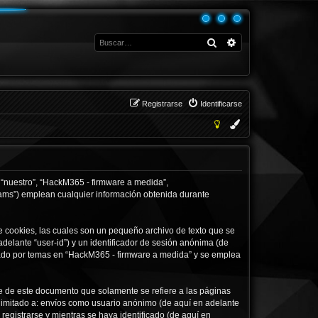
Buscar
Búsqueda avanza
Registrarse
Identificarse
 “nuestro”, “HackM365 - firmware a medida”,
eams”) emplean cualquier información obtenida durante
 cookies, las cuales son un pequeño archivo de texto que se
delante “user-id”) y un identificador de sesión anónima (de
gado por temas en “HackM365 - firmware a medida” y se emplea
 de este documento que solamente se refiere a las páginas
limitado a: envíos como usuario anónimo (de aquí en adelante
egistrarse y mientras se haya identificado (de aquí en