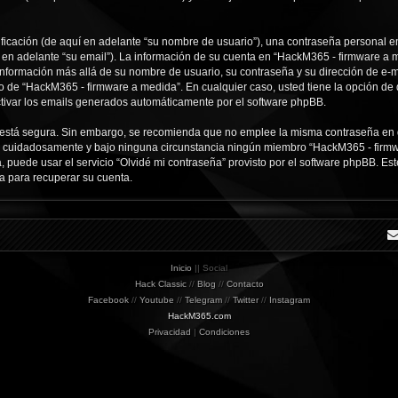
icación (de aquí en adelante “su nombre de usuario”), una contraseña personal em
í en adelante “su email”). La información de su cuenta en “HackM365 - firmware a m
 información más allá de su nombre de usuario, su contraseña y su dirección de e-
erio de “HackM365 - firmware a medida”. En cualquier caso, usted tiene la opción d
ctivar los emails generados automáticamente por el software phpBB.
to está segura. Sin embargo, se recomienda que no emplee la misma contraseña en 
 cuidadosamente y bajo ninguna circunstancia ningún miembro “HackM365 - firmwar
, puede usar el servicio “Olvidé mi contraseña” provisto por el software phpBB. Est
a para recuperar su cuenta.
Inicio
|| Social
Hack Classic
//
Blog
//
Contacto
Facebook
//
Youtube
//
Telegram
//
Twitter
//
Instagram
HackM365.com
Privacidad
|
Condiciones