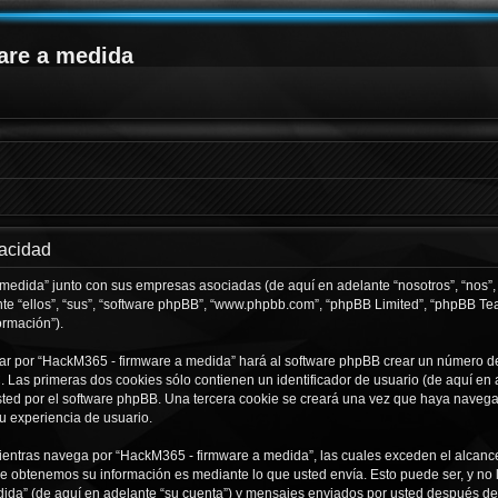
are a medida
vacidad
 medida” junto con sus empresas asociadas (de aquí en adelante “nosotros”, “nos”,
te “ellos”, “sus”, “software phpBB”, “www.phpbb.com”, “phpBB Limited”, “phpBB T
ormación”).
ar por “HackM365 - firmware a medida” hará al software phpBB crear un número de
Las primeras dos cookies sólo contienen un identificador de usuario (de aquí en a
usted por el software phpBB. Una tercera cookie se creará una vez que haya nave
su experiencia de usuario.
ntras navega por “HackM365 - firmware a medida”, las cuales exceden el alcance
e obtenemos su información es mediante lo que usted envía. Esto puede ser, y no 
ida” (de aquí en adelante “su cuenta”) y mensajes enviados por usted después de r