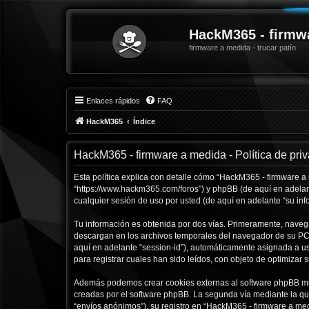
HackM365 - firmw
firmware a medida - trucar patín
Enlaces rápidos
FAQ
HackM365
Índice
HackM365 - firmware a medida - Política de pri
Esta política explica con detalle cómo “HackM365 - firmware a
“https://www.hackm365.com/foros”) y phpBB (de aquí en adelan
cualquier sesión de uso por usted (de aquí en adelante “su inf
Tu información es obtenida por dos vías. Primeramente, naveg
descargan en los archivos temporales del navegador de su PC. 
aquí en adelante “session-id”), automáticamente asignada a 
para registrar cuales han sido leídos, con objeto de optimizar 
Además podemos crear cookies externas al software phpBB mie
creadas por el software phpBB. La segunda vía mediante la qu
“envíos anónimos”), su registro en “HackM365 - firmware a med