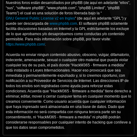
Nuestros foros están desarrollados por phpBB (de aquí en adelante “ellos”,
“sus”, “software phpBB”, “www.phpbb.com”, “phpBB Limited”, “phpBB
Teams”) el cual es una solución de foros liberada bajo la “
GNU General Public License v2 en Ingles
” (de aquí en adelante “GPL”) y
puede ser descargada de
www.phpbb.com
. El software phpBB solamente
facilita discusiones basadas en Internet y la GPL estrictamente los excluye
de lo que aprobamos y/o desaprobamos como conductas y/o contenido
permisible. Para más información sobre phpBB, por favor visite:
https://www.phpbb.com/
.
Acuerda no enviar ningun contenido abusivo, obsceno, vulgar, difamatorio,
indecente, amenazante, sexual o cualquier otro material que pueda violar
cualquier ley de su país, el país donde “HackM365 - firmware a medida”
está instalado o Leyes Internacionales. Hacer eso provocará que sea
inmediata y permanentemente expulsado y, si lo creemos oportuno, con
notificación a su Proveedor de Servicios de Internet. Las direcciones IP de
todos los envíos son registradas como ayuda para reforzar estas
condiciones. Acuerda que “HackM365 - firmware a medida” tiene derecho a
eliminar, editar, mover o cerrar cualquier tema en cualquier momento que lo
creamos conveniente. Como usuario acuerda que cualquier información
que haya ingresado será almacenada en una base de datos. Dado que
esta información no será compartida con ninguna tercera parte sin su
consentimiento, ni “HackM365 - firmware a medida” ni phpBB podrán
considerarse responsables por cualquier intento de hacking que conlleve a
que los datos sean comprometidos.