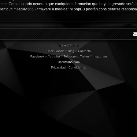
ente. Como usuario acuerda que cualquier información que haya ingresado será 
miento, ni “HackM365 - firmware a medida” ni phpBB podrán considerarse responsab
Inicio
|| Social
Hack Classic
//
Blog
//
Contacto
Facebook
//
Youtube
//
Telegram
//
Twitter
//
Instagram
HackM365.com
Privacidad
|
Condiciones