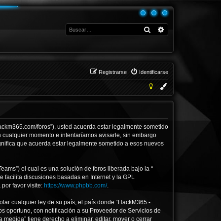
Buscar
Búsqueda avanza
Registrarse
Identificarse
.hackm365.com/foros”), usted acuerda estar legalmente sometido
en cualquier momento e intentaríamos avisarle, sin embargo
gnifica que acuerda estar legalmente sometido a esos nuevos
ams”) el cual es una solución de foros liberada bajo la “
 facilita discusiones basadas en Internet y la GPL
or favor visite:
https://www.phpbb.com/
.
olar cualquier ley de su país, el país donde “HackM365 -
s oportuno, con notificación a su Proveedor de Servicios de
 medida” tiene derecho a eliminar, editar, mover o cerrar