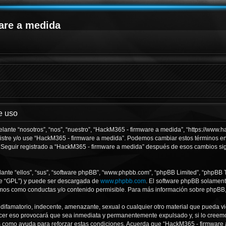
are a medida
e uso
lante “nosotros”, “nos”, “nuestro”, “HackM365 - firmware a medida”, “https://www
registre y/o use “HackM365 - firmware a medida”. Podemos cambiar estos términos 
. Seguir registrado a “HackM365 - firmware a medida” después de esos cambios si
nte “ellos”, “sus”, “software phpBB”, “www.phpbb.com”, “phpBB Limited”, “phpBB Te
te “GPL”) y puede ser descargada de
www.phpbb.com
. El software phpBB solamente
os como conductas y/o contenido permisible. Para más información sobre phpBB, p
difamatorio, indecente, amenazante, sexual o cualquier otro material que pueda vi
acer eso provocará que sea inmediata y permanentemente expulsado y, si lo creemo
as como ayuda para reforzar estas condiciones. Acuerda que “HackM365 - firmware a