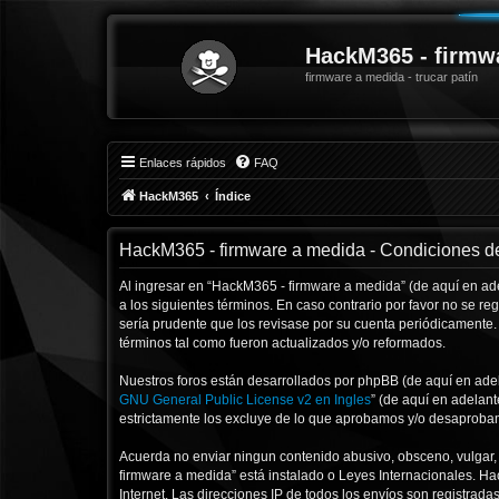
HackM365 - firmw
firmware a medida - trucar patín
Enlaces rápidos
FAQ
HackM365
Índice
HackM365 - firmware a medida - Condiciones d
Al ingresar en “HackM365 - firmware a medida” (de aquí en ade
a los siguientes términos. En caso contrario por favor no se 
sería prudente que los revisase por su cuenta periódicamente
términos tal como fueron actualizados y/o reformados.
Nuestros foros están desarrollados por phpBB (de aquí en adela
GNU General Public License v2 en Ingles
” (de aquí en adelan
estrictamente los excluye de lo que aprobamos y/o desaprobam
Acuerda no enviar ningun contenido abusivo, obsceno, vulgar, 
firmware a medida” está instalado o Leyes Internacionales. H
Internet. Las direcciones IP de todos los envíos son registrad