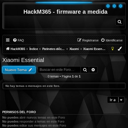
HackM365 - firmware a medida
B
u
s
c
a
r
FAQ
Registrarse
Identificarse
HackM365
Índice
Patinetes eléctricos
Xiaomi
Xiaomi Essential
Xiaomi Essential
Buscar
Búsqueda avanza
Nuevo Tema
0 temas • Página
1
de
1
No hay temas o mensajes en este foro.
Ir a
PERMISOS DEL FORO
No puedes
abrir nuevos temas en este Foro
No puedes
responder a temas en este Foro
No puedes
editar sus mensajes en este Foro