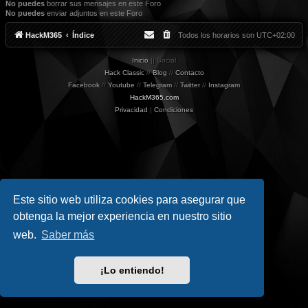
No puedes
borrar sus mensajes en este Foro
No puedes
enviar adjuntos en este Foro
HackM365
Índice
Todos los horarios son
UTC+02:00
Inicio
|| Social
Hack Classic
//
Blog
//
Contacto
Facebook
//
Youtube
//
Telegram
//
Twitter
//
Instagram
HackM365.com
Privacidad
|
Condiciones
Este sitio web utiliza cookies para asegurar que
obtenga la mejor experiencia en nuestro sitio
web.
Saber más
¡Lo entiendo!