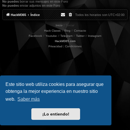
No puedes
borrar sus mensajes en este Foro
No puedes
enviar adjuntos en este Foro
HackM365
Índice
Todos los horarios son
UTC+02:00
Inicio
|| Social
Hack Classic
//
Blog
//
Contacto
Facebook
//
Youtube
//
Telegram
//
Twitter
//
Instagram
HackM365.com
Privacidad
|
Condiciones
Este sitio web utiliza cookies para asegurar que
obtenga la mejor experiencia en nuestro sitio
web.
Saber más
¡Lo entiendo!