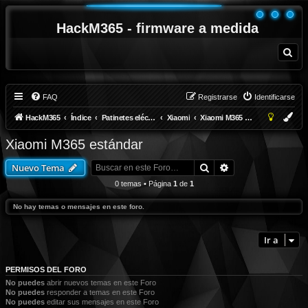
HackM365 - firmware a medida
B
u
s
c
a
r
FAQ
Registrarse
Identificarse
HackM365
Índice
Patinetes eléctricos
Xiaomi
Xiaomi M365 estándar
Xiaomi M365 estándar
Buscar
Búsqueda avanza
Nuevo Tema
0 temas • Página
1
de
1
No hay temas o mensajes en este foro.
Ir a
PERMISOS DEL FORO
No puedes
abrir nuevos temas en este Foro
No puedes
responder a temas en este Foro
No puedes
editar sus mensajes en este Foro