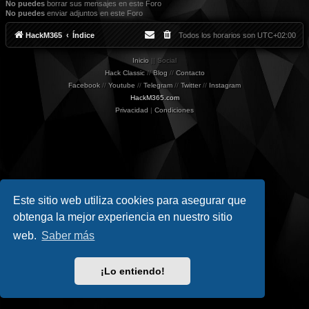
No puedes
borrar sus mensajes en este Foro
No puedes
enviar adjuntos en este Foro
HackM365
Índice
Todos los horarios son
UTC+02:00
Inicio
|| Social
Hack Classic
//
Blog
//
Contacto
Facebook
//
Youtube
//
Telegram
//
Twitter
//
Instagram
HackM365.com
Privacidad
|
Condiciones
Este sitio web utiliza cookies para asegurar que
obtenga la mejor experiencia en nuestro sitio
web.
Saber más
¡Lo entiendo!