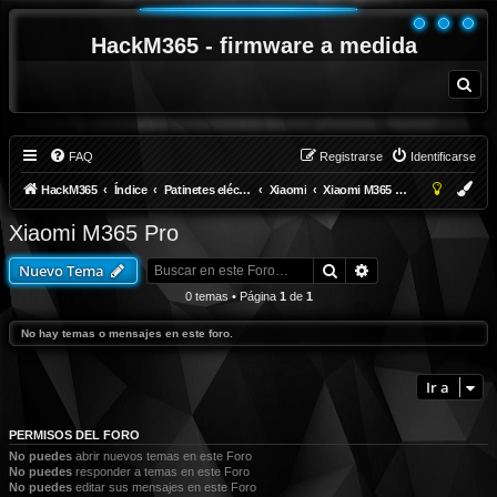
HackM365 - firmware a medida
B
u
s
c
a
r
FAQ
Registrarse
Identificarse
HackM365
Índice
Patinetes eléctricos
Xiaomi
Xiaomi M365 Pro
Xiaomi M365 Pro
Buscar
Búsqueda avanza
Nuevo Tema
0 temas • Página
1
de
1
No hay temas o mensajes en este foro.
Ir a
PERMISOS DEL FORO
No puedes
abrir nuevos temas en este Foro
No puedes
responder a temas en este Foro
No puedes
editar sus mensajes en este Foro