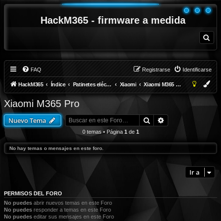
HackM365 - firmware a medida
B
u
s
c
a
r
FAQ
Registrarse
Identificarse
HackM365
Índice
Patinetes eléctricos
Xiaomi
Xiaomi M365 Pro
Xiaomi M365 Pro
Buscar
Búsqueda avanza
Nuevo Tema
0 temas • Página
1
de
1
No hay temas o mensajes en este foro.
Ir a
PERMISOS DEL FORO
No puedes
abrir nuevos temas en este Foro
No puedes
responder a temas en este Foro
No puedes
editar sus mensajes en este Foro