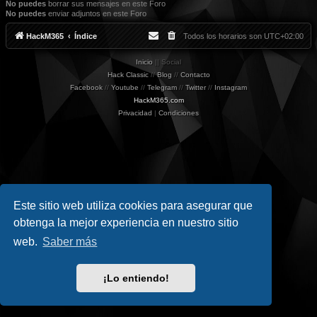
No puedes
borrar sus mensajes en este Foro
No puedes
enviar adjuntos en este Foro
HackM365
Índice
Todos los horarios son
UTC+02:00
Inicio
|| Social
Hack Classic
//
Blog
//
Contacto
Facebook
//
Youtube
//
Telegram
//
Twitter
//
Instagram
HackM365.com
Privacidad
|
Condiciones
Este sitio web utiliza cookies para asegurar que
obtenga la mejor experiencia en nuestro sitio
web.
Saber más
¡Lo entiendo!