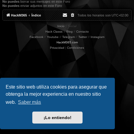
No puedes
borrar sus mensajes en este Foro
No puedes
enviar adjuntos en este Foro
HackM365
Índice
Todos los horarios son
UTC+02:00
Inicio
|| Social
Hack Classic
//
Blog
//
Contacto
Facebook
//
Youtube
//
Telegram
//
Twitter
//
Instagram
HackM365.com
Privacidad
|
Condiciones
Este sitio web utiliza cookies para asegurar que
obtenga la mejor experiencia en nuestro sitio
web.
Saber más
¡Lo entiendo!