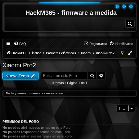
HackM365 - firmware a medida
B
u
s
c
a
r
FAQ
Registrarse
Identificarse
HackM365
Índice
Patinetes eléctricos
Xiaomi
Xiaomi Pro2
Xiaomi Pro2
Buscar
Búsqueda avanza
Nuevo Tema
0 temas • Página
1
de
1
No hay temas o mensajes en este foro.
Ir a
PERMISOS DEL FORO
No puedes
abrir nuevos temas en este Foro
No puedes
responder a temas en este Foro
No puedes
editar sus mensajes en este Foro