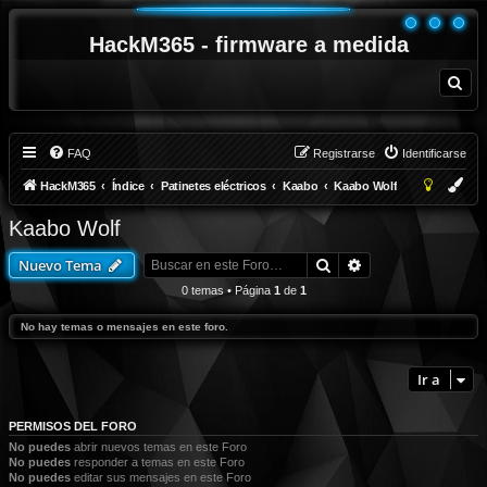
HackM365 - firmware a medida
B
u
s
c
a
r
FAQ
Registrarse
Identificarse
HackM365
Índice
Patinetes eléctricos
Kaabo
Kaabo Wolf
Kaabo Wolf
Buscar
Búsqueda avanza
Nuevo Tema
0 temas • Página
1
de
1
No hay temas o mensajes en este foro.
Ir a
PERMISOS DEL FORO
No puedes
abrir nuevos temas en este Foro
No puedes
responder a temas en este Foro
No puedes
editar sus mensajes en este Foro