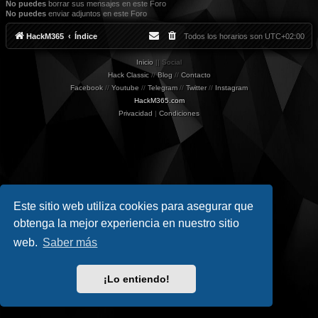
No puedes
borrar sus mensajes en este Foro
No puedes
enviar adjuntos en este Foro
HackM365
Índice
Todos los horarios son
UTC+02:00
Inicio
|| Social
Hack Classic
//
Blog
//
Contacto
Facebook
//
Youtube
//
Telegram
//
Twitter
//
Instagram
HackM365.com
Privacidad
|
Condiciones
Este sitio web utiliza cookies para asegurar que
obtenga la mejor experiencia en nuestro sitio
web.
Saber más
¡Lo entiendo!