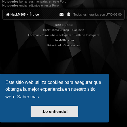
No puedes
borrar sus mensajes en este Foro
No puedes
enviar adjuntos en este Foro
HackM365
Índice
Todos los horarios son
UTC+02:00
Inicio
|| Social
Hack Classic
//
Blog
//
Contacto
Facebook
//
Youtube
//
Telegram
//
Twitter
//
Instagram
HackM365.com
Privacidad
|
Condiciones
Este sitio web utiliza cookies para asegurar que
obtenga la mejor experiencia en nuestro sitio
web.
Saber más
¡Lo entiendo!