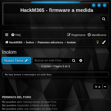
HackM365 - firmware a medida
B
u
s
c
a
r
FAQ
Registrarse
Identificarse
HackM365
Índice
Patinetes eléctricos
Inokim
Inokim
Buscar
Búsqueda avanza
Nuevo Tema
0 temas • Página
1
de
1
No hay temas o mensajes en este foro.
Ir a
PERMISOS DEL FORO
No puedes
abrir nuevos temas en este Foro
No puedes
responder a temas en este Foro
No puedes
editar sus mensajes en este Foro