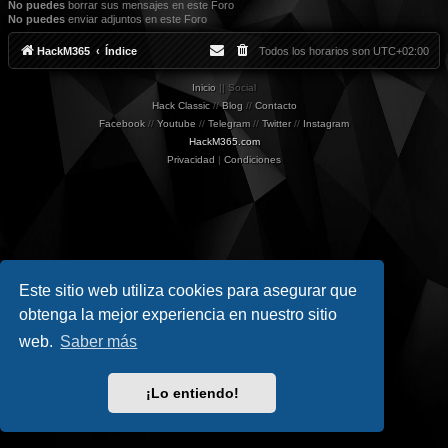
No puedes
borrar sus mensajes en este Foro
No puedes
enviar adjuntos en este Foro
HackM365
Índice
Todos los horarios son
UTC+02:00
Inicio
|| Social
Hack Classic
//
Blog
//
Contacto
Facebook
//
Youtube
//
Telegram
//
Twitter
//
Instagram
HackM365.com
Privacidad
|
Condiciones
Este sitio web utiliza cookies para asegurar que
obtenga la mejor experiencia en nuestro sitio
web.
Saber más
¡Lo entiendo!