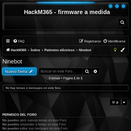
HackM365 - firmware a medida
B
u
s
c
a
r
FAQ
Registrarse
Identificarse
HackM365
Índice
Patinetes eléctricos
Ninebot
Ninebot
Buscar
Búsqueda avanza
Nuevo Tema
0 temas • Página
1
de
1
No hay temas o mensajes en este foro.
Ir a
PERMISOS DEL FORO
No puedes
abrir nuevos temas en este Foro
No puedes
responder a temas en este Foro
No puedes
editar sus mensajes en este Foro