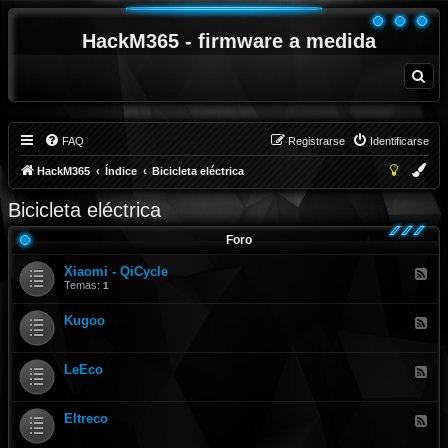
HackM365 - firmware a medida
B
u
s
c
a
r
FAQ
Registrarse
Identificarse
HackM365
Índice
Bicicleta eléctrica
Bicicleta eléctrica
Foro
Xiaomi - QiCycle
F
e
Temas:
1
e
d
Kugoo
-
F
X
e
i
e
a
d
LeEco
o
-
F
m
K
e
i
u
e
-
g
d
Q
Eltreco
o
-
F
i
o
L
e
C
e
e