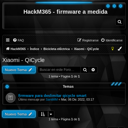
HackM365 - firmware a medida
B
u
s
c
a
r
FAQ
Registrarse
Identificarse
HackM365
Índice
Bicicleta eléctrica
Xiaomi - QiCycle
Xiaomi - QiCycle
Buscar
Búsqueda avanza
Nuevo Tema
1 tema • Página
1
de
1
Temas
firmware para deslimitar qicycle smart
Último mensaje por
SantiMM
«
Mar, 06 Dic 2022, 03:17
Nuevo Tema
1 tema • Página
1
de
1