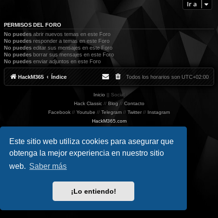
Ir a
PERMISOS DEL FORO
No puedes
abrir nuevos temas en este Foro
No puedes
responder a temas en este Foro
No puedes
editar sus mensajes en este Foro
No puedes
borrar sus mensajes en este Foro
No puedes
enviar adjuntos en este Foro
HackM365
Índice
Todos los horarios son
UTC+02:00
Inicio
|| Social
Hack Classic
//
Blog
//
Contacto
Facebook
//
Youtube
//
Telegram
//
Twitter
//
Instagram
HackM365.com
Privacidad
|
Condiciones
Este sitio web utiliza cookies para asegurar que
obtenga la mejor experiencia en nuestro sitio
web.
Saber más
¡Lo entiendo!