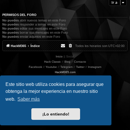
Ir a
PERMISOS DEL FORO
No puedes
abrir nuevos temas en este Foro
No puedes
responder a temas en este Foro
No puedes
editar sus mensajes en este Foro
No puedes
borrar sus mensajes en este Foro
No puedes
enviar adjuntos en este Foro
HackM365
Índice
Todos los horarios son
UTC+02:00
Inicio
|| Social
Hack Classic
//
Blog
//
Contacto
Facebook
//
Youtube
//
Telegram
//
Twitter
//
Instagram
HackM365.com
Privacidad
|
Condiciones
Este sitio web utiliza cookies para asegurar que
obtenga la mejor experiencia en nuestro sitio
web.
Saber más
¡Lo entiendo!