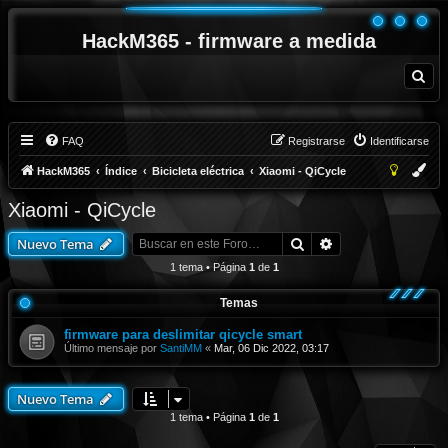
HackM365 - firmware a medida
B
u
s
c
a
r
FAQ
Registrarse
Identificarse
HackM365
Índice
Bicicleta eléctrica
Xiaomi - QiCycle
Xiaomi - QiCycle
Buscar
Búsqueda avanza
Nuevo Tema
1 tema • Página
1
de
1
Temas
firmware para deslimitar qicycle smart
Último mensaje por
SantiMM
«
Mar, 06 Dic 2022, 03:17
Nuevo Tema
1 tema • Página
1
de
1