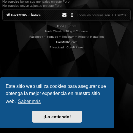
No puedes
borrar sus mensajes en este Foro
No puedes
enviar adjuntos en este Foro
HackM365
Índice
Todos los horarios son
UTC+02:00
Inicio
|| Social
Hack Classic
//
Blog
//
Contacto
Facebook
//
Youtube
//
Telegram
//
Twitter
//
Instagram
HackM365.com
Privacidad
|
Condiciones
Este sitio web utiliza cookies para asegurar que
obtenga la mejor experiencia en nuestro sitio
web.
Saber más
¡Lo entiendo!