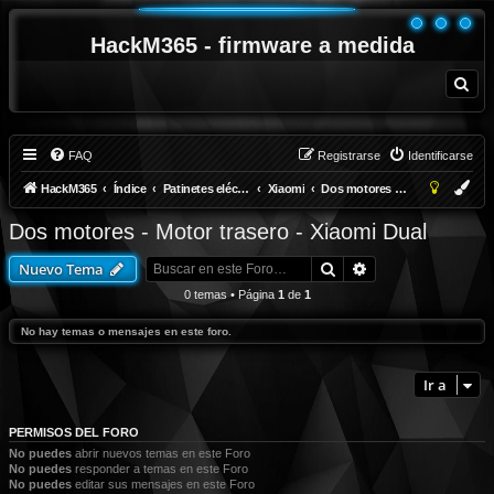
HackM365 - firmware a medida
B
u
s
c
a
r
FAQ
Registrarse
Identificarse
HackM365
Índice
Patinetes eléctricos
Xiaomi
Dos motores - Motor trasero - Xiaomi Dual
Dos motores - Motor trasero - Xiaomi Dual
Buscar
Búsqueda avanza
Nuevo Tema
0 temas • Página
1
de
1
No hay temas o mensajes en este foro.
Ir a
PERMISOS DEL FORO
No puedes
abrir nuevos temas en este Foro
No puedes
responder a temas en este Foro
No puedes
editar sus mensajes en este Foro