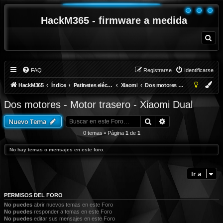
HackM365 - firmware a medida
B
u
s
c
a
r
FAQ
Registrarse
Identificarse
HackM365
Índice
Patinetes eléctricos
Xiaomi
Dos motores - Motor trasero - Xiaomi Dual
Dos motores - Motor trasero - Xiaomi Dual
Buscar
Búsqueda avanza
Nuevo Tema
0 temas • Página
1
de
1
No hay temas o mensajes en este foro.
Ir a
PERMISOS DEL FORO
No puedes
abrir nuevos temas en este Foro
No puedes
responder a temas en este Foro
No puedes
editar sus mensajes en este Foro