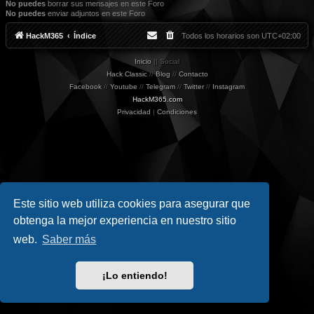
No puedes
borrar sus mensajes en este Foro
No puedes
enviar adjuntos en este Foro
HackM365
Índice
Todos los horarios son
UTC+02:00
Inicio
|| Social
Hack Classic
//
Blog
//
Contacto
Facebook
//
Youtube
//
Telegram
//
Twitter
//
Instagram
HackM365.com
Privacidad
|
Condiciones
Este sitio web utiliza cookies para asegurar que
obtenga la mejor experiencia en nuestro sitio
web.
Saber más
¡Lo entiendo!