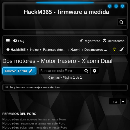
HackM365 - firmware a medida
B
u
s
c
a
r
FAQ
Registrarse
Identificarse
HackM365
Índice
Patinetes eléctricos
Xiaomi
Dos motores - Motor trasero - Xiaomi Dual
Dos motores - Motor trasero - Xiaomi Dual
Buscar
Búsqueda avanza
Nuevo Tema
0 temas • Página
1
de
1
No hay temas o mensajes en este foro.
Ir a
PERMISOS DEL FORO
No puedes
abrir nuevos temas en este Foro
No puedes
responder a temas en este Foro
No puedes
editar sus mensajes en este Foro