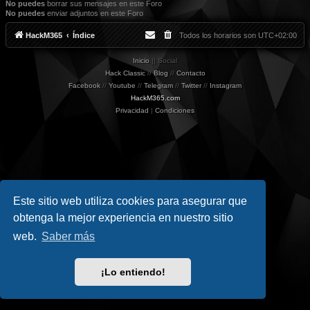
No puedes
borrar sus mensajes en este Foro
No puedes
enviar adjuntos en este Foro
HackM365
Índice
Todos los horarios son
UTC+02:00
Inicio
|| Social
Hack Classic
//
Blog
//
Contacto
Facebook
//
Youtube
//
Telegram
//
Twitter
//
Instagram
HackM365.com
Privacidad
|
Condiciones
Este sitio web utiliza cookies para asegurar que
obtenga la mejor experiencia en nuestro sitio
web.
Saber más
¡Lo entiendo!