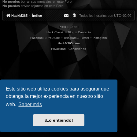
No puedes
borrar sus mensajes en este Foro
No puedes
enviar adjuntos en este Foro
HackM365
Índice
Todos los horarios son
UTC+02:00
Inicio
|| Social
Hack Classic
//
Blog
//
Contacto
Facebook
//
Youtube
//
Telegram
//
Twitter
//
Instagram
HackM365.com
Privacidad
|
Condiciones
Este sitio web utiliza cookies para asegurar que
obtenga la mejor experiencia en nuestro sitio
web.
Saber más
¡Lo entiendo!