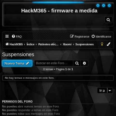
HackM365 - firmware a medida
B
u
s
c
a
r
FAQ
Registrarse
Identificarse
HackM365
Índice
Patinetes eléctricos
Xiaomi
Suspensiones
Suspensiones
Buscar
Búsqueda avanza
Nuevo Tema
0 temas • Página
1
de
1
No hay temas o mensajes en este foro.
Ir a
PERMISOS DEL FORO
No puedes
abrir nuevos temas en este Foro
No puedes
responder a temas en este Foro
No puedes
editar sus mensajes en este Foro