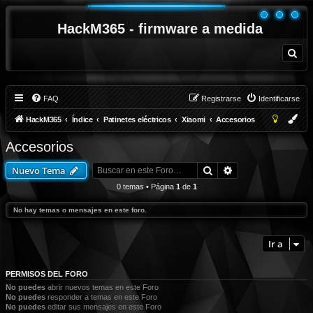
HackM365 - firmware a medida
B
u
s
c
a
r
FAQ
Registrarse
Identificarse
HackM365
Índice
Patinetes eléctricos
Xiaomi
Accesorios
Accesorios
Buscar
Búsqueda avanza
Nuevo Tema
0 temas • Página
1
de
1
No hay temas o mensajes en este foro.
Ir a
PERMISOS DEL FORO
No puedes
abrir nuevos temas en este Foro
No puedes
responder a temas en este Foro
No puedes
editar sus mensajes en este Foro