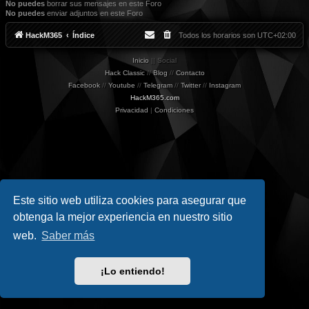
No puedes
borrar sus mensajes en este Foro
No puedes
enviar adjuntos en este Foro
HackM365
Índice
Todos los horarios son
UTC+02:00
Inicio
|| Social
Hack Classic
//
Blog
//
Contacto
Facebook
//
Youtube
//
Telegram
//
Twitter
//
Instagram
HackM365.com
Privacidad
|
Condiciones
Este sitio web utiliza cookies para asegurar que
obtenga la mejor experiencia en nuestro sitio
web.
Saber más
¡Lo entiendo!