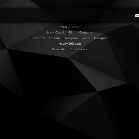
Inicio
|| Social
Hack Classic
//
Blog
//
Contacto
Facebook
//
Youtube
//
Telegram
//
Twitter
//
Instagram
HackM365.com
Privacidad
|
Condiciones