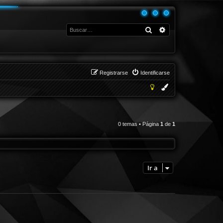
Buscar
Búsqueda avanza
Registrarse
Identificarse
0 temas • Página
1
de
1
Ir a