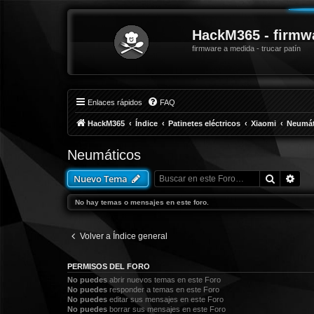
HackM365 - firmw
firmware a medida - trucar patín
Enlaces rápidos
FAQ
HackM365
Índice
Patinetes eléctricos
Xiaomi
Neumát
Neumáticos
Buscar
Bús
Nuevo Tema
No hay temas o mensajes en este foro.
Volver a Índice general
PERMISOS DEL FORO
No puedes
abrir nuevos temas en este Foro
No puedes
responder a temas en este Foro
No puedes
editar sus mensajes en este Foro
No puedes
borrar sus mensajes en este Foro