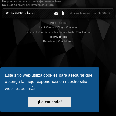
No puedes
borrar sus mensajes en este Foro
No puedes
enviar adjuntos en este Foro
HackM365
Índice
Todos los horarios son
UTC+02:00
Inicio
|| Social
Hack Classic
//
Blog
//
Contacto
Facebook
//
Youtube
//
Telegram
//
Twitter
//
Instagram
HackM365.com
Privacidad
|
Condiciones
Este sitio web utiliza cookies para asegurar que
obtenga la mejor experiencia en nuestro sitio
web.
Saber más
¡Lo entiendo!