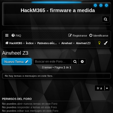
HackM365 - firmware a medida
B
u
s
c
a
r
FAQ
Registrarse
Identificarse
HackM365
Índice
Patinetes eléctricos
Airwheel
Airwheel Z3
Airwheel Z3
Buscar
Búsqueda avanza
Nuevo Tema
0 temas • Página
1
de
1
No hay temas o mensajes en este foro.
Ir a
PERMISOS DEL FORO
No puedes
abrir nuevos temas en este Foro
No puedes
responder a temas en este Foro
No puedes
editar sus mensajes en este Foro