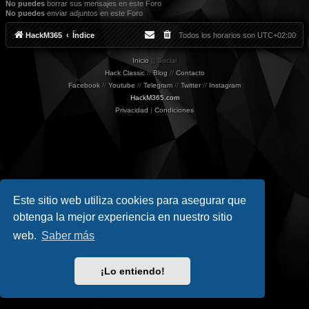
No puedes
borrar sus mensajes en este Foro
No puedes
enviar adjuntos en este Foro
HackM365
Índice
Todos los horarios son
UTC+02:00
Inicio
|| Social
Hack Classic
//
Blog
//
Contacto
Facebook
//
Youtube
//
Telegram
//
Twitter
//
Instagram
HackM365.com
Privacidad
|
Condiciones
Este sitio web utiliza cookies para asegurar que
obtenga la mejor experiencia en nuestro sitio
web.
Saber más
¡Lo entiendo!