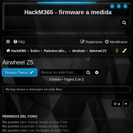
HackM365 - firmware a medida
B
u
s
c
a
r
FAQ
Registrarse
Identificarse
HackM365
Índice
Patinetes eléctricos
Airwheel
Airwheel Z5
Airwheel Z5
Buscar
Búsqueda avanza
Nuevo Tema
0 temas • Página
1
de
1
No hay temas o mensajes en este foro.
Ir a
PERMISOS DEL FORO
No puedes
abrir nuevos temas en este Foro
No puedes
responder a temas en este Foro
No puedes
editar sus mensajes en este Foro